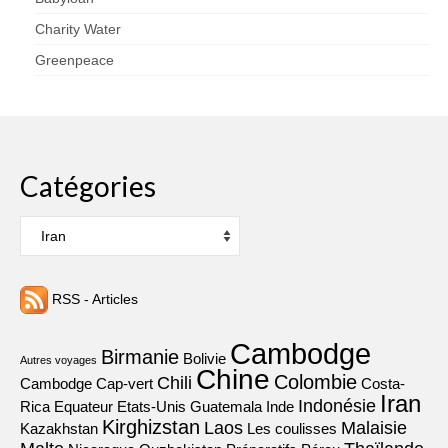
Charity Water
Greenpeace
Catégories
Catégories
RSS - Articles
Cambodge
Birmanie
Bolivie
Autres voyages
Chine
Colombie
Chili
Cambodge
Cap-vert
Costa-
Iran
Indonésie
Rica
Equateur
Etats-Unis
Guatemala
Inde
Kirghizstan
Laos
Malaisie
Kazakhstan
Les coulisses