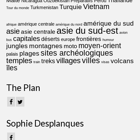
Malte
Thaïlande
Nicaragua
Ouzbekistan
Préparatifs
Pérou
Vietnam
Turquie
Turkmenistan
Tour du monde
amérique du sud
amérique centrale
afrique
amérique du nord
asie du sud-est
asie
asie centrale
avion
capitales
frontières
déserts
europe
bus
humour
moyen-orient
jungles
montagnes
moto
sites archéologiques
plages
palais
villes
villages
temples
volcans
treks
train
visas
îles
The Plan
Sophie Desplanques