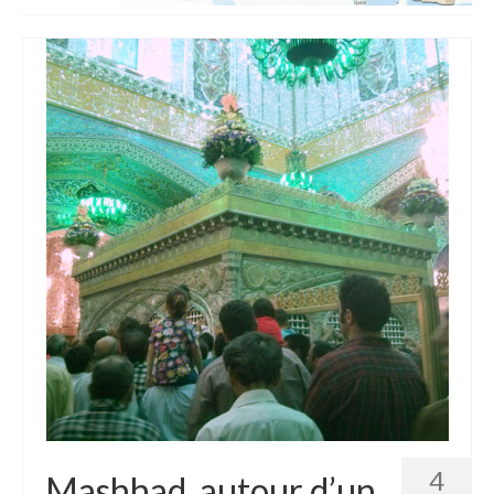
Etats-Unis
Indonésie
Malaisie
Thaïlande
Birmanie
Cambodge
Laos
Chine
Kazakhstan
Kirghizstan
Ouzbekistan
4
Mashhad, autour d’un