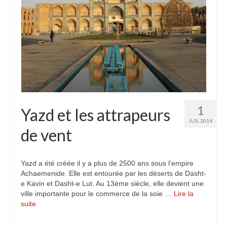
Inde
Nicaragua
Vietnam
Les coulisses
The Tour du monde
1
Yazd et les attrapeurs
The Team
JUIL 2014
de vent
Contact
Blogs voyage
Yazd a été créée il y a plus de 2500 ans sous l’empire
Achaemenide. Elle est entourée par les déserts de Dasht-
e Kavin et Dasht-e Lut. Au 13ème siècle, elle devient une
ville importante pour le commerce de la soie …
Lire la
suite­­