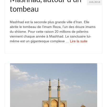
JUIL 2014
Turkmenistan
tombeau
Iran
Mashhad est la seconde plus grande ville d’Iran. Elle
Turquie
abrite le tombeau de l’imam Reza, l’un des douze imams
du shiisme. Pour cette raison 20 millions de pélerins
Malte
viennent chaque année à Mashhad. Le sanctuaire lui-
même est un gigantesque complexe …
Lire la suite­­
Préparatifs
Autres voyages
Bolivie
Cambodge
Cap-vert
Costa-Rica
Guatemala