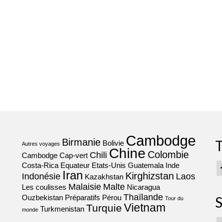
Cambodge
Birmanie
T
Bolivie
Autres voyages
Chine
Colombie
Chili
Cambodge
Cap-vert
Costa-Rica
Equateur
Etats-Unis
Guatemala
Inde
Iran
Kirghizstan
Indonésie
Laos
Kazakhstan
Malaisie
Malte
Les coulisses
Nicaragua
Thaïlande
Ouzbekistan
Préparatifs
Pérou
S
Tour du
Vietnam
Turquie
Turkmenistan
monde