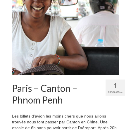
Etats-Unis
Indonésie
Malaisie
Thaïlande
Birmanie
Cambodge
Laos
1
Paris – Canton –
Chine
MAR 2011
Phnom Penh
Kazakhstan
Kirghizstan
Les billets d’avion les moins chers que nous aillons
trouvés nous font passer par Canton en Chine. Une
Ouzbekistan
escale de 6h sans pouvoir sortir de l’aéroport. Après 20h