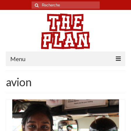
Rechercher
:
Menu
Tour du monde
avion
Chili
Pérou
Equateur
Colombie