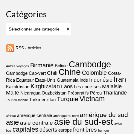
Catégories
Catégories
RSS - Articles
Cambodge
Birmanie
Bolivie
Autres voyages
Chine
Colombie
Chili
Cambodge
Cap-vert
Costa-
Iran
Indonésie
Rica
Equateur
Etats-Unis
Guatemala
Inde
Kirghizstan
Laos
Malaisie
Kazakhstan
Les coulisses
Malte
Thaïlande
Nicaragua
Ouzbekistan
Préparatifs
Pérou
Vietnam
Turquie
Turkmenistan
Tour du monde
amérique du sud
amérique centrale
afrique
amérique du nord
asie du sud-est
asie
asie centrale
avion
capitales
frontières
déserts
europe
bus
humour