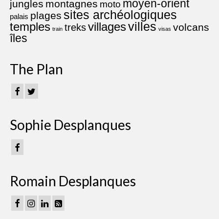
moyen-orient
jungles
montagnes
moto
sites archéologiques
plages
palais
villes
villages
temples
volcans
treks
train
visas
îles
The Plan
Sophie Desplanques
Romain Desplanques