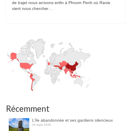
de trajet nous arrivons enfin à Phnom Penh où Ranie
Turkmenistan
vient nous chercher…
Iran
Turquie
Malte
Préparatifs
Autres voyages
Bolivie
Cambodge
Cap-vert
Récemment
Costa-Rica
L’île abandonnée et ses gardiens silencieux
Guatemala
24 mars 2018