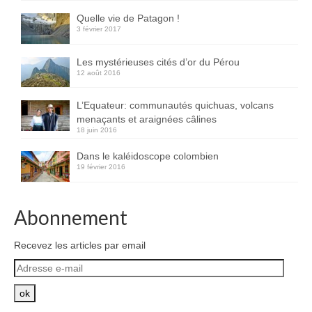
Inde
Quelle vie de Patagon !
3 février 2017
Nicaragua
Les mystérieuses cités d’or du Pérou
Vietnam
12 août 2016
Les coulisses
L’Equateur: communautés quichuas, volcans
menaçants et araignées câlines
The Tour du monde
18 juin 2016
The Team
Dans le kaléidoscope colombien
19 février 2016
Contact
Abonnement
Blogs voyage
Recevez les articles par email
Adresse
e-
mail
ok