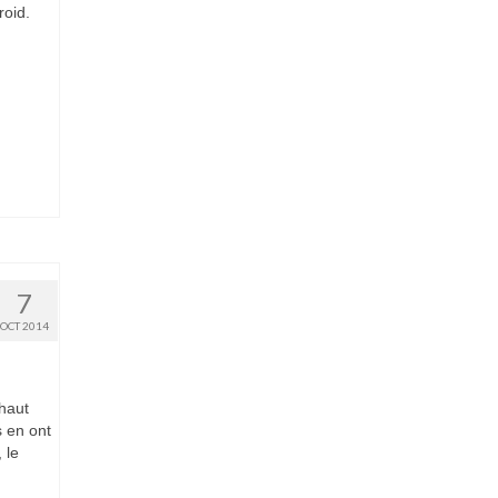
roid.
7
OCT 2014
haut
s en ont
 le