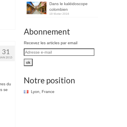
Dans le kaléidoscope
colombien
19 février 2016
Abonnement
Recevez les articles par email
31
Adresse
e-
JAN 2015
mail
ok
Notre position
ères du
is se
Lyon, France