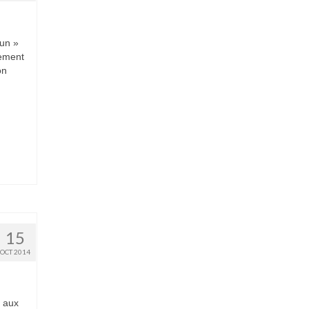
cun »
cement
on
15
OCT 2014
 aux