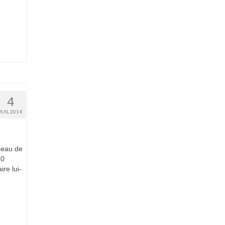
4
JUIL 2014
mbeau de
20
re lui-