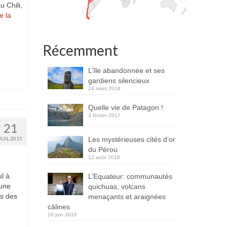
u Chili,
e la
Récemment
L’île abandonnée et ses
gardiens silencieux
24 mars 2018
Quelle vie de Patagon !
3 février 2017
21
Les mystérieuses cités d’or
JUIL 2015
du Pérou
12 août 2016
ul à
L’Equateur: communautés
 une
quichuas, volcans
us des
menaçants et araignées
câlines
18 juin 2016