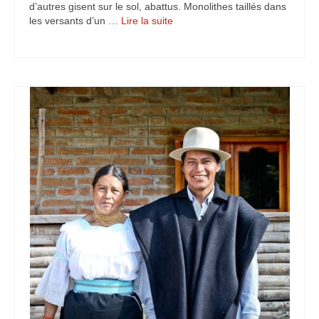
d’autres gisent sur le sol, abattus. Monolithes taillés dans
Turkmenistan
les versants d’un …
Lire la suite­­
Iran
Turquie
Malte
Préparatifs
Autres voyages
Bolivie
Cambodge
Cap-vert
Costa-Rica
Guatemala