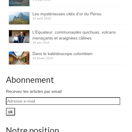
Les mystérieuses cités d’or du Pérou
12 août 2016
L’Equateur: communautés quichuas, volcans
menaçants et araignées câlines
18 juin 2016
Dans le kaléidoscope colombien
19 février 2016
Abonnement
Recevez les articles par email
Adresse
e-
mail
ok
Notre position