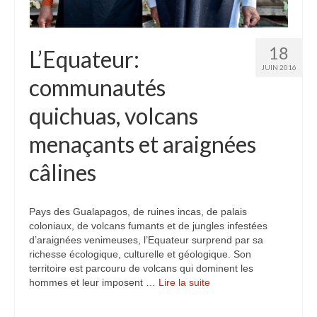
Inde
Nicaragua
18
L’Equateur:
JUIN 2016
Vietnam
communautés
Les coulisses
quichuas, volcans
The Tour du monde
menaçants et araignées
The Team
câlines
Contact
Pays des Gualapagos, de ruines incas, de palais
Blogs voyage
coloniaux, de volcans fumants et de jungles infestées
d’araignées venimeuses, l’Equateur surprend par sa
richesse écologique, culturelle et géologique. Son
territoire est parcouru de volcans qui dominent les
hommes et leur imposent …
Lire la suite­­