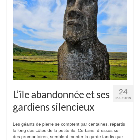
Etats-Unis
Indonésie
Malaisie
Thaïlande
Birmanie
Cambodge
Laos
24
L’île abandonnée et ses
Chine
MAR 2018
gardiens silencieux
Kazakhstan
Kirghizstan
Les géants de pierre se comptent par centaines, répartis
le long des côtes de la petite île. Certains, dressés sur
Ouzbekistan
des promontoires, semblent monter la garde tandis que