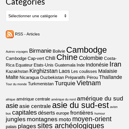
Catégories
Catégories
RSS - Articles
Cambodge
Birmanie
Bolivie
Autres voyages
Chine
Colombie
Chili
Cambodge
Cap-vert
Costa-
Iran
Indonésie
Rica
Equateur
Etats-Unis
Guatemala
Inde
Kirghizstan
Laos
Malaisie
Kazakhstan
Les coulisses
Malte
Thaïlande
Nicaragua
Ouzbekistan
Préparatifs
Pérou
Vietnam
Turquie
Turkmenistan
Tour du monde
amérique du sud
amérique centrale
afrique
amérique du nord
asie du sud-est
asie
asie centrale
avion
capitales
frontières
déserts
europe
bus
humour
moyen-orient
jungles
montagnes
moto
sites archéologiques
plages
palais