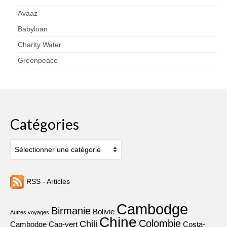
Avaaz
Babyloan
Charity Water
Greenpeace
Catégories
Catégories
RSS - Articles
Cambodge
Birmanie
Bolivie
Autres voyages
Chine
Colombie
Chili
Cambodge
Cap-vert
Costa-