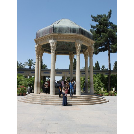
Inde
Nicaragua
Vietnam
Les coulisses
The Tour du monde
The Team
Contact
Blogs voyage