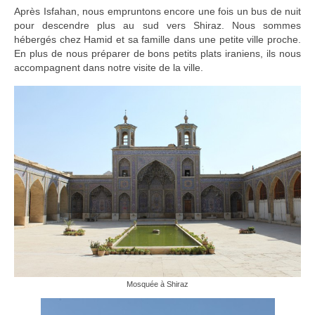
Turkmenistan
Après Isfahan, nous empruntons encore une fois un bus de nuit
pour descendre plus au sud vers Shiraz. Nous sommes
Iran
hébergés chez Hamid et sa famille dans une petite ville proche.
En plus de nous préparer de bons petits plats iraniens, ils nous
Turquie
accompagnent dans notre visite de la ville.
Malte
Préparatifs
Autres voyages
Bolivie
Cambodge
Cap-vert
Costa-Rica
Mosquée à Shiraz
Guatemala