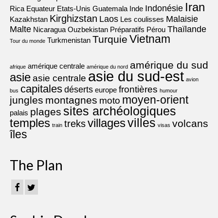
Iran
Indonésie
Rica
Equateur
Etats-Unis
Guatemala
Inde
Kirghizstan
Laos
Malaisie
Kazakhstan
Les coulisses
Malte
Thaïlande
Nicaragua
Ouzbekistan
Préparatifs
Pérou
Vietnam
Turquie
Turkmenistan
Tour du monde
amérique du sud
amérique centrale
afrique
amérique du nord
asie du sud-est
asie
asie centrale
avion
capitales
frontières
déserts
europe
bus
humour
moyen-orient
jungles
montagnes
moto
sites archéologiques
plages
palais
villes
villages
temples
volcans
treks
train
visas
îles
The Plan