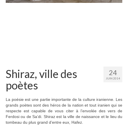
Etats-Unis
Indonésie
Malaisie
Thaïlande
Birmanie
Cambodge
Shiraz, ville des
24
Laos
JUIN 2014
poètes
Chine
Kazakhstan
La poésie est une partie importante de la culture iranienne. Les
grands poètes sont des héros de la nation et tout iranien qui se
Kirghizstan
respecte est capable de vous citer à l’envolée des vers de
Ferdosi ou de Sa’di. Shiraz est la ville de naissance et le lieu du
Ouzbekistan
tombeau du plus grand d’entre eux, Hafez.