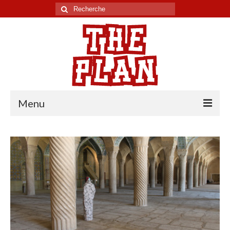
Rechercher
:
Menu
Tour du monde
Chili
Pérou
Equateur
Colombie