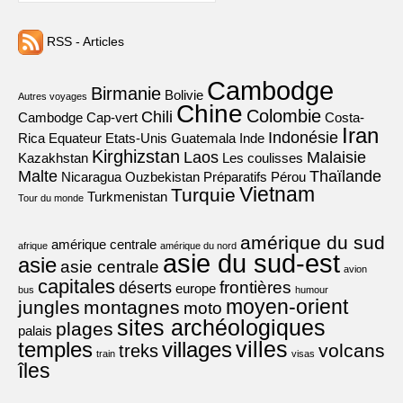
RSS - Articles
Cambodge
Birmanie
Bolivie
Autres voyages
Chine
Colombie
Chili
Cambodge
Cap-vert
Costa-
Iran
Indonésie
Rica
Equateur
Etats-Unis
Guatemala
Inde
Kirghizstan
Laos
Malaisie
Kazakhstan
Les coulisses
Malte
Thaïlande
Nicaragua
Ouzbekistan
Préparatifs
Pérou
Vietnam
Turquie
Turkmenistan
Tour du monde
amérique du sud
amérique centrale
afrique
amérique du nord
asie du sud-est
asie
asie centrale
avion
capitales
frontières
déserts
europe
bus
humour
moyen-orient
jungles
montagnes
moto
sites archéologiques
plages
palais
villes
villages
temples
volcans
treks
train
visas
îles