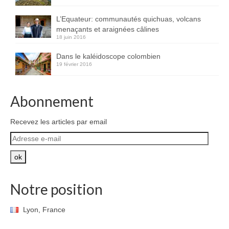
L’Equateur: communautés quichuas, volcans
menaçants et araignées câlines
18 juin 2016
Dans le kaléidoscope colombien
19 février 2016
Abonnement
Recevez les articles par email
Adresse
e-
mail
ok
Notre position
Lyon, France