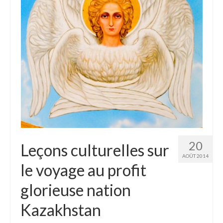
Etats-Unis
Indonésie
Malaisie
Thaïlande
Birmanie
Cambodge
Laos
20
Leçons culturelles sur
Chine
AOÛT 2014
le voyage au profit
Kazakhstan
glorieuse nation
Kirghizstan
Kazakhstan
Ouzbekistan