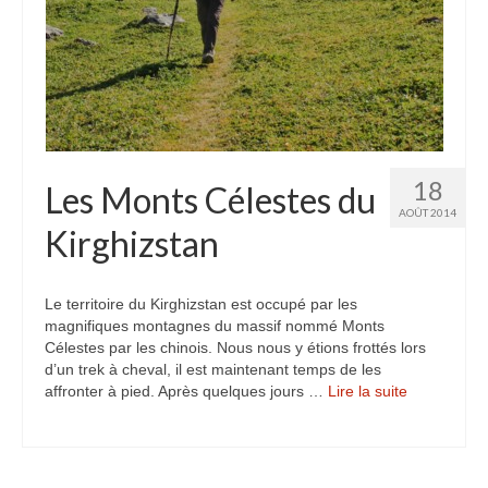
Inde
Nicaragua
Vietnam
Les coulisses
18
Les Monts Célestes du
The Tour du monde
AOÛT 2014
Kirghizstan
The Team
Contact
Le territoire du Kirghizstan est occupé par les
magnifiques montagnes du massif nommé Monts
Blogs voyage
Célestes par les chinois. Nous nous y étions frottés lors
d’un trek à cheval, il est maintenant temps de les
affronter à pied. Après quelques jours …
Lire la suite­­