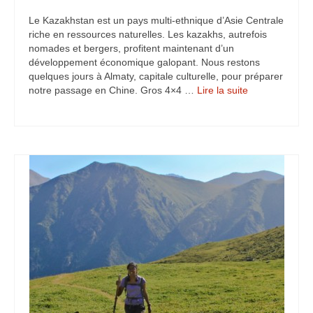
Turkmenistan
Le Kazakhstan est un pays multi-ethnique d’Asie Centrale
riche en ressources naturelles. Les kazakhs, autrefois
Iran
nomades et bergers, profitent maintenant d’un
développement économique galopant. Nous restons
Turquie
quelques jours à Almaty, capitale culturelle, pour préparer
notre passage en Chine. Gros 4×4 …
Lire la suite­­
Malte
Préparatifs
Autres voyages
Bolivie
Cambodge
Cap-vert
Costa-Rica
Guatemala