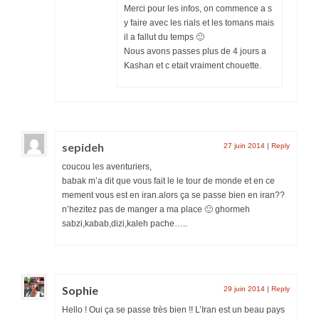
Merci pour les infos, on commence a s
y faire avec les rials et les tomans mais
il a fallut du temps 🙂
Nous avons passes plus de 4 jours a
Kashan et c etait vraiment chouette.
sepideh
27 juin 2014
|
Reply
coucou les aventuriers,
babak m’a dit que vous fait le le tour de monde et en ce
mement vous est en iran.alors ça se passe bien en iran??
n’hezitez pas de manger a ma place 🙂 ghormeh
sabzi,kabab,dizi,kaleh pache…..
Sophie
29 juin 2014
|
Reply
Hello ! Oui ça se passe très bien !! L’Iran est un beau pays