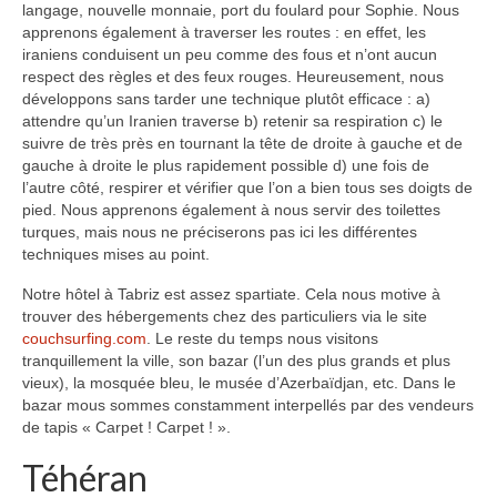
langage, nouvelle monnaie, port du foulard pour Sophie. Nous
Inde
apprenons également à traverser les routes : en effet, les
iraniens conduisent un peu comme des fous et n’ont aucun
Nicaragua
respect des règles et des feux rouges. Heureusement, nous
développons sans tarder une technique plutôt efficace : a)
Vietnam
attendre qu’un Iranien traverse b) retenir sa respiration c) le
suivre de très près en tournant la tête de droite à gauche et de
Les coulisses
gauche à droite le plus rapidement possible d) une fois de
l’autre côté, respirer et vérifier que l’on a bien tous ses doigts de
The Tour du monde
pied. Nous apprenons également à nous servir des toilettes
turques, mais nous ne préciserons pas ici les différentes
The Team
techniques mises au point.
Contact
Notre hôtel à Tabriz est assez spartiate. Cela nous motive à
trouver des hébergements chez des particuliers via le site
couchsurfing.com
. Le reste du temps nous visitons
Blogs voyage
tranquillement la ville, son bazar (l’un des plus grands et plus
vieux), la mosquée bleu, le musée d’Azerbaïdjan, etc. Dans le
bazar mous sommes constamment interpellés par des vendeurs
de tapis « Carpet ! Carpet ! ».
Téhéran