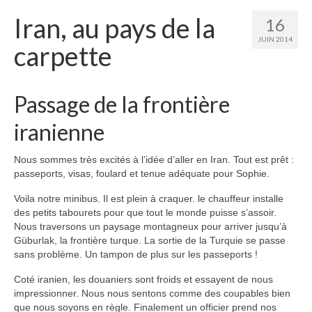
Etats-Unis
Iran, au pays de la
16
Indonésie
JUIN 2014
carpette
Malaisie
Thaïlande
Passage de la frontière
Birmanie
iranienne
Cambodge
Nous sommes très excités à l’idée d’aller en Iran. Tout est prêt :
passeports, visas, foulard et tenue adéquate pour Sophie.
Laos
Voila notre minibus. Il est plein à craquer. le chauffeur installe
Chine
des petits tabourets pour que tout le monde puisse s’assoir.
Nous traversons un paysage montagneux pour arriver jusqu’à
Kazakhstan
Güburlak, la frontière turque. La sortie de la Turquie se passe
sans problème. Un tampon de plus sur les passeports !
Kirghizstan
Coté iranien, les douaniers sont froids et essayent de nous
Ouzbekistan
impressionner. Nous nous sentons comme des coupables bien
que nous soyons en règle. Finalement un officier prend nos