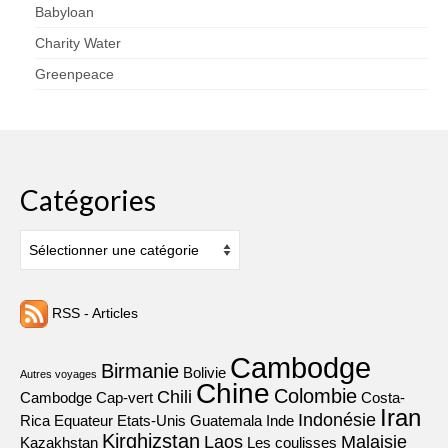
Babyloan
Charity Water
Greenpeace
Catégories
Catégories
RSS - Articles
Cambodge
Birmanie
Bolivie
Autres voyages
Chine
Colombie
Chili
Cambodge
Cap-vert
Costa-
Iran
Indonésie
Rica
Equateur
Etats-Unis
Guatemala
Inde
Kirghizstan
Laos
Malaisie
Kazakhstan
Les coulisses