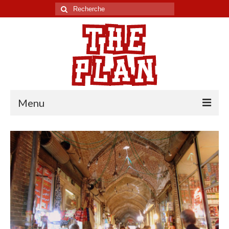
Rechercher
:
Menu
Tour du monde
Chili
Pérou
Equateur
Colombie