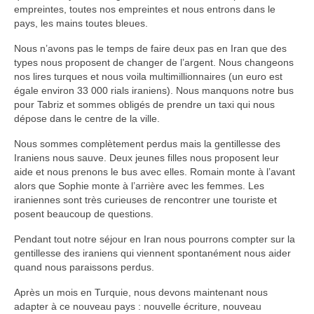
empreintes, toutes nos empreintes et nous entrons dans le
Turkmenistan
pays, les mains toutes bleues.
Iran
Nous n’avons pas le temps de faire deux pas en Iran que des
types nous proposent de changer de l’argent. Nous changeons
Turquie
nos lires turques et nous voila multimillionnaires (un euro est
égale environ 33 000 rials iraniens). Nous manquons notre bus
Malte
pour Tabriz et sommes obligés de prendre un taxi qui nous
dépose dans le centre de la ville.
Préparatifs
Nous sommes complètement perdus mais la gentillesse des
Autres voyages
Iraniens nous sauve. Deux jeunes filles nous proposent leur
aide et nous prenons le bus avec elles. Romain monte à l’avant
Bolivie
alors que Sophie monte à l’arrière avec les femmes. Les
iraniennes sont très curieuses de rencontrer une touriste et
Cambodge
posent beaucoup de questions.
Pendant tout notre séjour en Iran nous pourrons compter sur la
Cap-vert
gentillesse des iraniens qui viennent spontanément nous aider
quand nous paraissons perdus.
Costa-Rica
Après un mois en Turquie, nous devons maintenant nous
Guatemala
adapter à ce nouveau pays : nouvelle écriture, nouveau