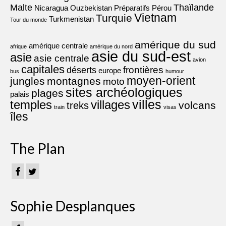
Malte
Thaïlande
Nicaragua
Ouzbekistan
Préparatifs
Pérou
Vietnam
Turquie
Turkmenistan
Tour du monde
amérique du sud
amérique centrale
afrique
amérique du nord
asie du sud-est
asie
asie centrale
avion
capitales
frontières
déserts
europe
bus
humour
moyen-orient
jungles
montagnes
moto
sites archéologiques
plages
palais
villes
villages
temples
volcans
treks
train
visas
îles
The Plan
Sophie Desplanques