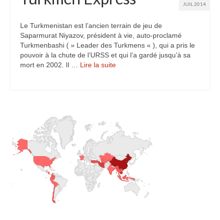
JUIL 2014
Turkmenistan
Le Turkmenistan est l’ancien terrain de jeu de
Iran
Saparmurat Niyazov, président à vie, auto-proclamé
Turkmenbashi ( » Leader des Turkmens « ), qui a pris le
Turquie
pouvoir à la chute de l’URSS et qui l’a gardé jusqu’à sa
mort en 2002. Il …
Lire la suite­­
Malte
Préparatifs
Autres voyages
Bolivie
Cambodge
Cap-vert
Costa-Rica
Guatemala