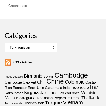
Greenpeace
Catégories
Catégories
RSS - Articles
Cambodge
Birmanie
Bolivie
Autres voyages
Chine
Colombie
Chili
Cambodge
Cap-vert
Costa-
Iran
Indonésie
Rica
Equateur
Etats-Unis
Guatemala
Inde
Kirghizstan
Laos
Malaisie
Kazakhstan
Les coulisses
Malte
Thaïlande
Nicaragua
Ouzbekistan
Préparatifs
Pérou
Vietnam
Turquie
Turkmenistan
Tour du monde