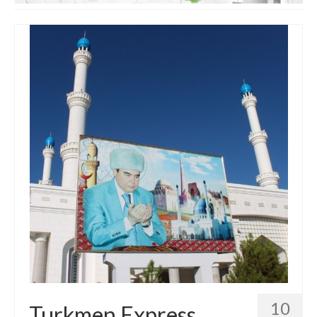
Etats-Unis
Indonésie
Malaisie
Thaïlande
Birmanie
Cambodge
Laos
Chine
Kazakhstan
Kirghizstan
Ouzbekistan
10
Turkmen Express