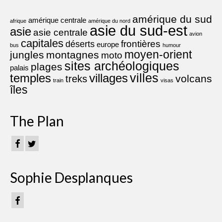
amérique du sud
amérique centrale
afrique
amérique du nord
asie du sud-est
asie
asie centrale
avion
capitales
frontières
déserts
europe
bus
humour
moyen-orient
jungles
montagnes
moto
sites archéologiques
plages
palais
villes
villages
temples
volcans
treks
train
visas
îles
The Plan
Sophie Desplanques