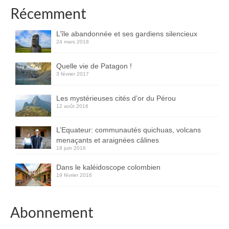
Inde
Récemment
Nicaragua
L’île abandonnée et ses gardiens silencieux
24 mars 2018
Vietnam
Quelle vie de Patagon !
Les coulisses
3 février 2017
The Tour du monde
Les mystérieuses cités d’or du Pérou
12 août 2016
The Team
L’Equateur: communautés quichuas, volcans
Contact
menaçants et araignées câlines
18 juin 2016
Blogs voyage
Dans le kaléidoscope colombien
19 février 2016
Abonnement