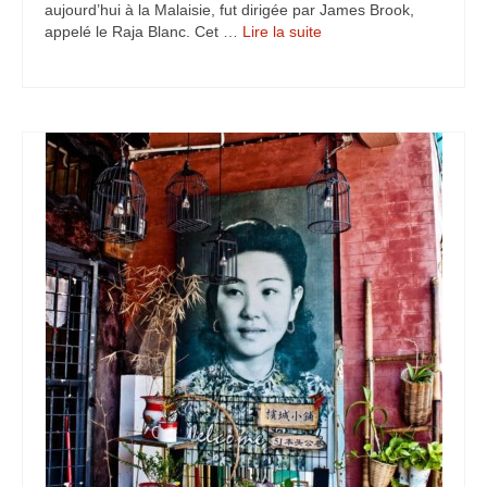
aujourd’hui à la Malaisie, fut dirigée par James Brook,
Turkmenistan
appelé le Raja Blanc. Cet …
Lire la suite­­
Iran
Turquie
Malte
Préparatifs
Autres voyages
Bolivie
Cambodge
Cap-vert
Costa-Rica
Guatemala