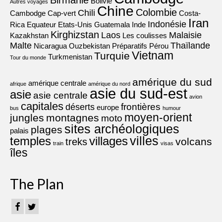
Birmanie
Bolivie
Autres voyages
Chine
Colombie
Chili
Cambodge
Cap-vert
Costa-
Iran
Indonésie
Rica
Equateur
Etats-Unis
Guatemala
Inde
Kirghizstan
Laos
Malaisie
Kazakhstan
Les coulisses
Malte
Thaïlande
Nicaragua
Ouzbekistan
Préparatifs
Pérou
Vietnam
Turquie
Turkmenistan
Tour du monde
amérique du sud
amérique centrale
afrique
amérique du nord
asie du sud-est
asie
asie centrale
avion
capitales
frontières
déserts
europe
bus
humour
moyen-orient
jungles
montagnes
moto
sites archéologiques
plages
palais
villes
villages
temples
volcans
treks
train
visas
îles
The Plan