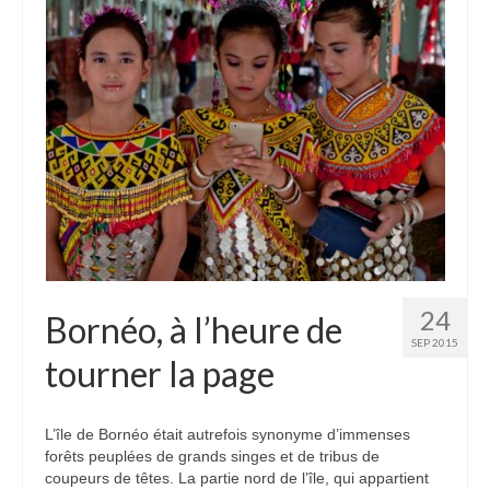
Etats-Unis
Indonésie
Malaisie
Thaïlande
Birmanie
Cambodge
Laos
24
Bornéo, à l’heure de
Chine
SEP 2015
tourner la page
Kazakhstan
Kirghizstan
L’île de Bornéo était autrefois synonyme d’immenses
forêts peuplées de grands singes et de tribus de
Ouzbekistan
coupeurs de têtes. La partie nord de l’île, qui appartient