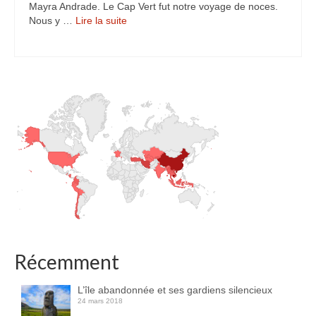
Mayra Andrade. Le Cap Vert fut notre voyage de noces.
Turkmenistan
Nous y …
Lire la suite­­
Iran
Turquie
Malte
Préparatifs
Autres voyages
Bolivie
Cambodge
Cap-vert
Récemment
Costa-Rica
L’île abandonnée et ses gardiens silencieux
Guatemala
24 mars 2018