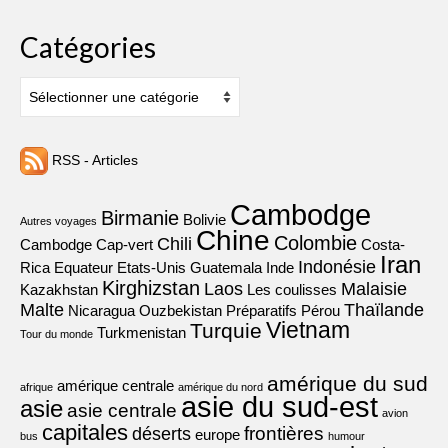
Catégories
Catégories
RSS - Articles
Cambodge
Birmanie
Bolivie
Autres voyages
Chine
Colombie
Chili
Cambodge
Cap-vert
Costa-
Iran
Indonésie
Rica
Equateur
Etats-Unis
Guatemala
Inde
Kirghizstan
Laos
Malaisie
Kazakhstan
Les coulisses
Malte
Thaïlande
Nicaragua
Ouzbekistan
Préparatifs
Pérou
Vietnam
Turquie
Turkmenistan
Tour du monde
amérique du sud
amérique centrale
afrique
amérique du nord
asie du sud-est
asie
asie centrale
avion
capitales
frontières
déserts
europe
bus
humour