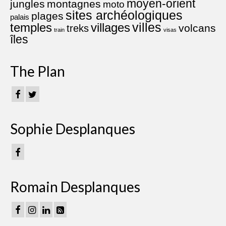
moyen-orient
jungles
montagnes
moto
sites archéologiques
plages
palais
villes
villages
temples
volcans
treks
train
visas
îles
The Plan
Sophie Desplanques
Romain Desplanques