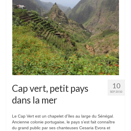
Etats-Unis
Indonésie
Malaisie
Thaïlande
Birmanie
Cambodge
Laos
10
Cap vert, petit pays
Chine
SEP 2010
dans la mer
Kazakhstan
Kirghizstan
Le Cap Vert est un chapelet d’îles au large du Sénégal.
Ancienne colonie portugaise, le pays s’est fait connaître
Ouzbekistan
du grand public par ses chanteuses Cesaria Evora et