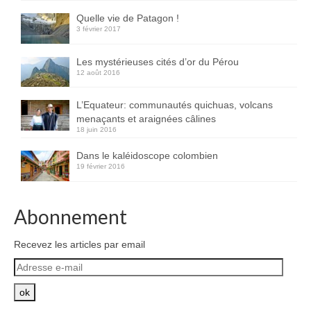
Inde
Quelle vie de Patagon !
3 février 2017
Nicaragua
Les mystérieuses cités d’or du Pérou
Vietnam
12 août 2016
Les coulisses
L’Equateur: communautés quichuas, volcans
menaçants et araignées câlines
The Tour du monde
18 juin 2016
The Team
Dans le kaléidoscope colombien
19 février 2016
Contact
Abonnement
Blogs voyage
Recevez les articles par email
Adresse
e-
mail
ok