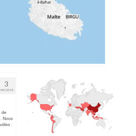
3
MAI 2014
s de
e. Nous
tiles :