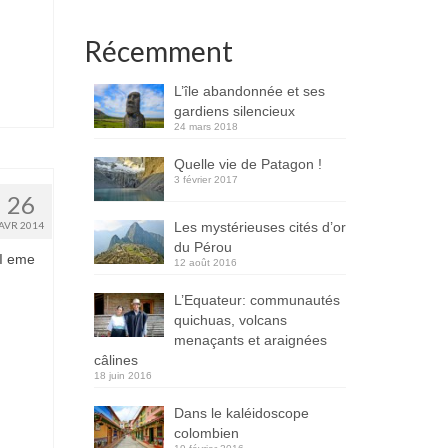
Récemment
L’île abandonnée et ses
gardiens silencieux
24 mars 2018
Quelle vie de Patagon !
3 février 2017
26
Les mystérieuses cités d’or
AVR 2014
du Pérou
VI eme
12 août 2016
L’Equateur: communautés
quichuas, volcans
menaçants et araignées
câlines
18 juin 2016
Dans le kaléidoscope
colombien