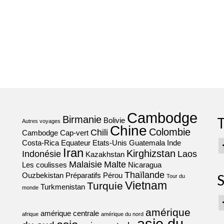
Cambodge
Birmanie
T
Bolivie
Autres voyages
Chine
Colombie
Chili
Cambodge
Cap-vert
Costa-Rica
Equateur
Etats-Unis
Guatemala
Inde
Iran
Kirghizstan
Indonésie
Laos
Kazakhstan
Malaisie
Malte
Les coulisses
Nicaragua
Thaïlande
Ouzbekistan
Préparatifs
Pérou
S
Tour du
Vietnam
Turquie
Turkmenistan
monde
amérique
amérique centrale
afrique
amérique du nord
asie du