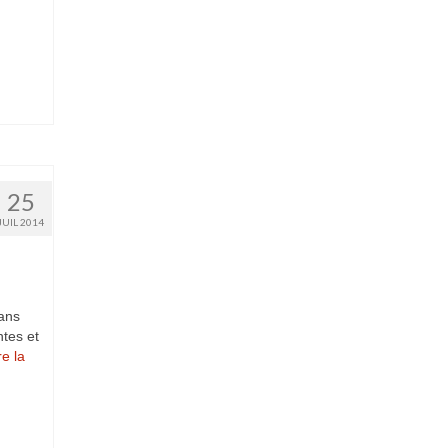
25
JUIL 2014
sans
ntes et
re la