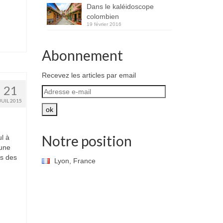
Dans le kaléidoscope
colombien
19 février 2016
Abonnement
Recevez les articles par email
21
Adresse
e-
JUIL 2015
mail
ok
Notre position
ul à
 une
us des
Lyon, France