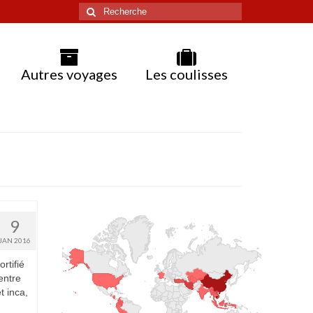
Rechercher
:
Autres voyages
Les coulisses
9
JAN 2016
rtifié
entre
t inca,