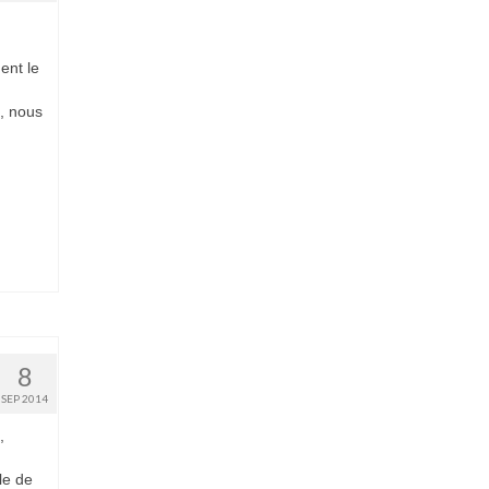
ent le
s, nous
8
SEP 2014
,
le de