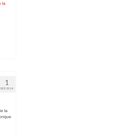
e la
1
SEP 2014
e la
orique