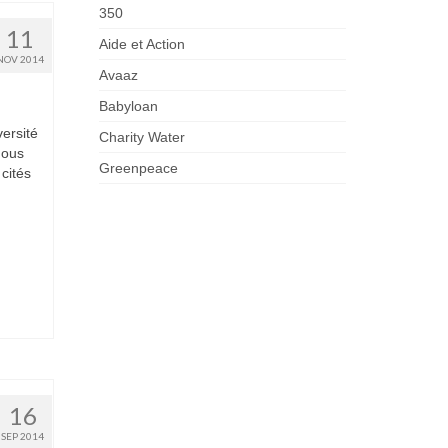
350
11
Aide et Action
NOV 2014
Avaaz
Babyloan
ersité
Charity Water
nous
Greenpeace
cités
16
SEP 2014