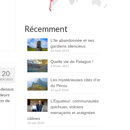
Récemment
L’île abandonnée et ses
gardiens silencieux
24 mars 2018
Quelle vie de Patagon !
3 février 2017
20
Les mystérieuses cités d’or
NOV 2015
du Pérou
u-dessus
12 août 2016
uleurs
on de
L’Equateur: communautés
quichuas, volcans
menaçants et araignées
câlines
18 juin 2016