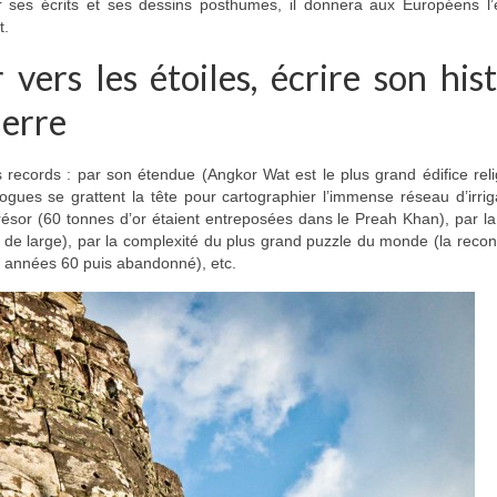
r ses écrits et ses dessins posthumes, il donnera aux Européens l’
t.
ers les étoiles, écrire son hist
ierre
 records : par son étendue (Angkor Wat est le plus grand édifice rel
ues se grattent la tête pour cartographier l’immense réseau d’irrig
trésor (60 tonnes d’or étaient entreposées dans le Preah Khan), par la 
m de large), par la complexité du plus grand puzzle du monde (la recon
s années 60 puis abandonné), etc.