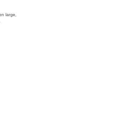
en large,
.