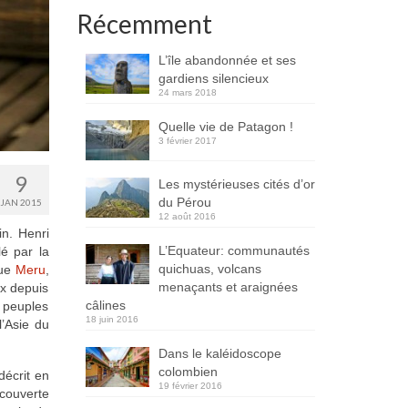
Récemment
L’île abandonnée et ses
gardiens silencieux
24 mars 2018
Quelle vie de Patagon !
3 février 2017
9
Les mystérieuses cités d’or
du Pérou
JAN 2015
12 août 2016
in. Henri
L’Equateur: communautés
lé par la
quichuas, volcans
que
Meru
,
menaçants et araignées
ux depuis
câlines
 peuples
18 juin 2016
l’Asie du
Dans le kaléidoscope
colombien
décrit en
19 février 2016
écouverte