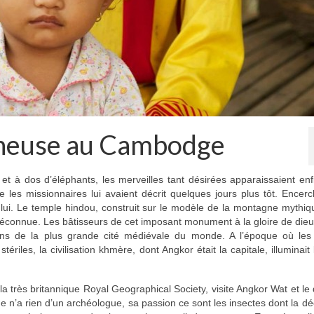
ineuse au Cambodge
t à dos d’éléphants, les merveilles tant désirées apparaissaient enf
les missionnaires lui avaient décrit quelques jours plus tôt. Encerc
lui. Le temple hindou, construit sur le modèle de la montagne mythi
 méconnue. Les bâtisseurs de cet imposant monument à la gloire de die
ans de la plus grande cité médiévale du monde. A l’époque où les
riles, la civilisation khmère, dont Angkor était la capitale, illuminait 
a très britannique Royal Geographical Society, visite Angkor Wat et le 
n’a rien d’un archéologue, sa passion ce sont les insectes dont la d