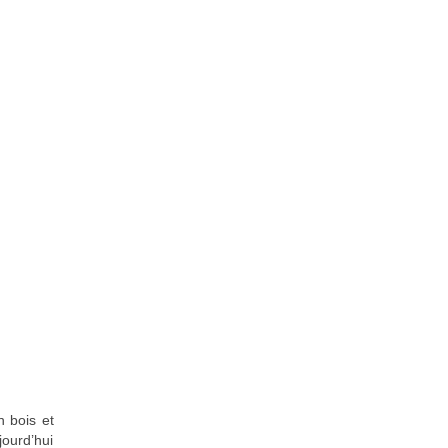
n bois et
jourd’hui