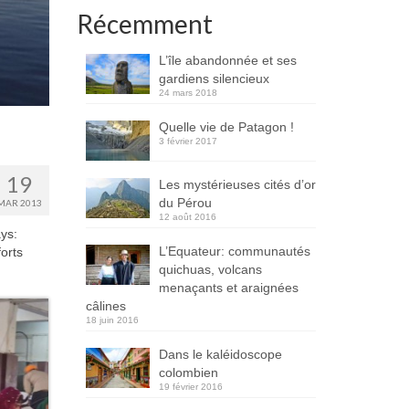
Récemment
L’île abandonnée et ses
gardiens silencieux
24 mars 2018
Quelle vie de Patagon !
3 février 2017
19
Les mystérieuses cités d’or
du Pérou
MAR 2013
12 août 2016
ys:
L’Equateur: communautés
orts
quichuas, volcans
menaçants et araignées
câlines
18 juin 2016
Dans le kaléidoscope
colombien
19 février 2016