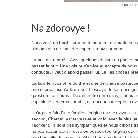
Le poste fron
Na zdorovye !
Nous voilà au bord d’une route au beau milieu de la c
n’avons pas de moindre copec kirghiz sur nous.
La nuit est tombée. Avec quelques dollars en poche, nou
passer la nuit. Une voiture s’arrête et accepte de nous
conducteur veut d’abord passer lui. Là, les choses pre
Sa famille nous offre du thé et une délicieuse pastèque
une course jusqu’à Kara-Köl. Il essaye de se renseigne
question pour nous ! Devant notre embarras, il nous pro
capitale le lendemain matin, ce qui nous acceptons ave
Il s’agit en fait d’une famille d’origine ouzbek vivant au 
second, Cherzat, est terrassier et vit ici avec la plus
Tachkent. Ils sont très sympathiques et nous dînons t
ne pas savoir parler russe ou ouzbek (ou kirghiz) car i
une bouteille de cognac qu’il est heureux de partager. A