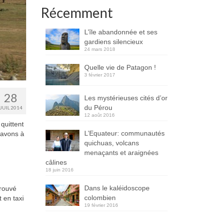
Récemment
L’île abandonnée et ses
gardiens silencieux
24 mars 2018
Quelle vie de Patagon !
3 février 2017
28
Les mystérieuses cités d’or
du Pérou
JUIL 2014
12 août 2016
quittent
L’Equateur: communautés
 avons à
quichuas, volcans
menaçants et araignées
câlines
18 juin 2016
Dans le kaléidoscope
trouvé
colombien
 en taxi
19 février 2016