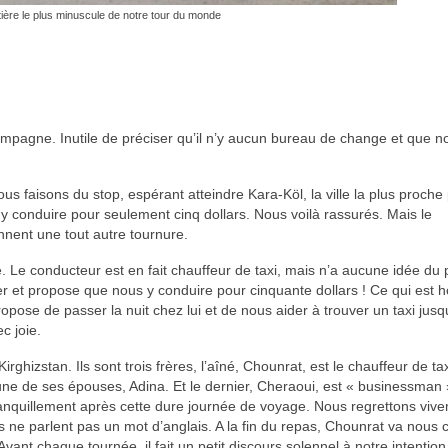
tière le plus minuscule de notre tour du monde
ampagne. Inutile de préciser qu’il n’y aucun bureau de change et que n
s faisons du stop, espérant atteindre Kara-Köl, la ville la plus proche
 y conduire pour seulement cinq dollars. Nous voilà rassurés. Mais le
nnent une tout autre tournure.
. Le conducteur est en fait chauffeur de taxi, mais n’a aucune idée du 
r et propose que nous y conduire pour cinquante dollars ! Ce qui est h
pose de passer la nuit chez lui et de nous aider à trouver un taxi jusqu
c joie.
Kirghizstan. Ils sont trois frères, l’aîné, Chounrat, est le chauffeur de ta
 jeune de ses épouses, Adina. Et le dernier, Cheraoui, est « businessman 
ranquillement après cette dure journée de voyage. Nous regrettons viv
ls ne parlent pas un mot d’anglais. A la fin du repas, Chounrat va nous 
vant chaque tournée, il fait un petit discours solennel à notre intentio