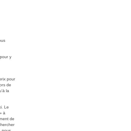
ous
 pour y
prix pour
ors de
’à la
xi. Le
» à
ement de
chercher
n, nous