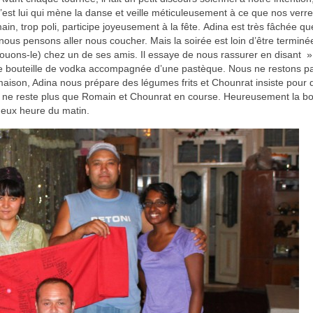
st lui qui mène la danse et veille méticuleusement à ce que nos verr
in, trop poli, participe joyeusement à la fête. Adina est très fâchée q
 nous pensons aller nous coucher. Mais la soirée est loin d’être terminé
ouons-le) chez un de ses amis. Il essaye de nous rassurer en disant » 
ne bouteille de vodka accompagnée d’une pastèque. Nous ne restons p
maison, Adina nous prépare des légumes frits et Chounrat insiste pour 
, ne reste plus que Romain et Chounrat en course. Heureusement la bou
deux heure du matin.