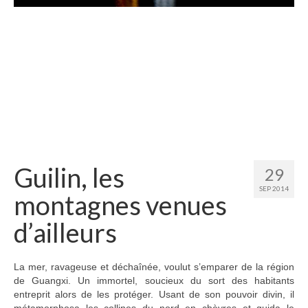
Etats-Unis
Indonésie
Malaisie
Thaïlande
Birmanie
Cambodge
Guilin, les
29
Laos
SEP 2014
montagnes venues
Chine
d’ailleurs
Kazakhstan
Kirghizstan
La mer, ravageuse et déchaînée, voulut s’emparer de la région
de Guangxi. Un immortel, soucieux du sort des habitants
Ouzbekistan
entreprit alors de les protéger. Usant de son pouvoir divin, il