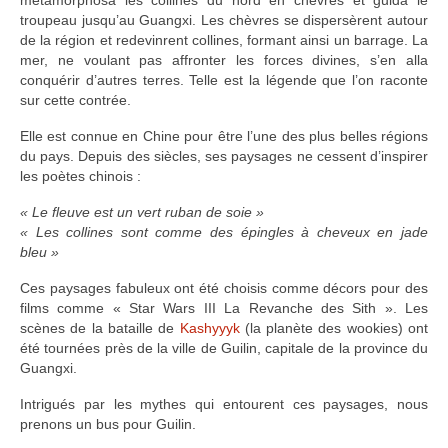
métamorphosa les collines du nord en chèvres et guida le
Turkmenistan
troupeau jusqu’au Guangxi. Les chèvres se dispersèrent autour
de la région et redevinrent collines, formant ainsi un barrage. La
Iran
mer, ne voulant pas affronter les forces divines, s’en alla
conquérir d’autres terres. Telle est la légende que l’on raconte
Turquie
sur cette contrée.
Elle est connue en Chine pour être l’une des plus belles régions
Malte
du pays. Depuis des siècles, ses paysages ne cessent d’inspirer
les poètes chinois :
Préparatifs
« Le fleuve est un vert ruban de soie »
Autres voyages
« Les collines sont comme des épingles à cheveux en jade
bleu »
Bolivie
Ces paysages fabuleux ont été choisis comme décors pour des
Cambodge
films comme « Star Wars III La Revanche des Sith ». Les
scènes de la bataille de
Kashyyyk
(la planète des wookies) ont
Cap-vert
été tournées près de la ville de Guilin, capitale de la province du
Guangxi.
Costa-Rica
Intrigués par les mythes qui entourent ces paysages, nous
prenons un bus pour Guilin.
Guatemala