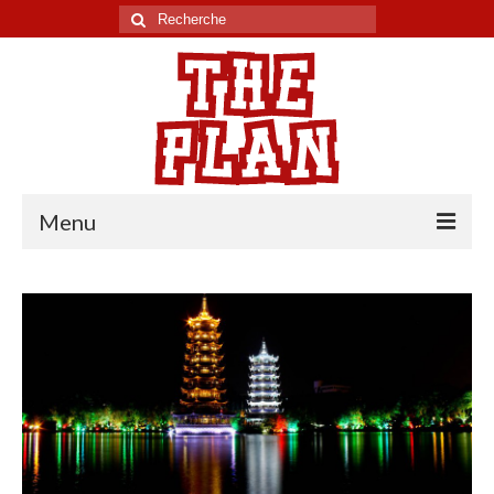
Rechercher
:
Menu
Tour du monde
Chili
Pérou
Equateur
Colombie