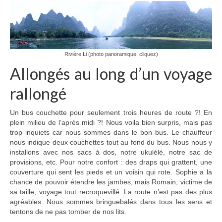
Inde
Nicaragua
Vietnam
Rivière Li (photo panoramique, cliquez)
Allongés au long d’un voyage
Les coulisses
rallongé
The Tour du monde
The Team
Un bus couchette pour seulement trois heures de route ?! En
plein milieu de l’après midi ?! Nous voila bien surpris, mais pas
Contact
trop inquiets car nous sommes dans le bon bus. Le chauffeur
nous indique deux couchettes tout au fond du bus. Nous nous y
Blogs voyage
installons avec nos sacs à dos, notre ukulélé, notre sac de
provisions, etc. Pour notre confort : des draps qui grattent, une
couverture qui sent les pieds et un voisin qui rote. Sophie a la
chance de pouvoir étendre les jambes, mais Romain, victime de
sa taille, voyage tout recroquevillé. La route n’est pas des plus
agréables. Nous sommes bringuebalés dans tous les sens et
tentons de ne pas tomber de nos lits.