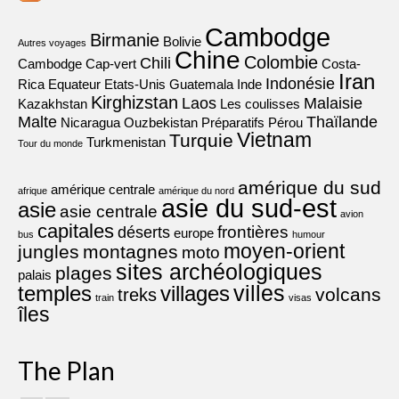
Cambodge
Birmanie
Bolivie
Autres voyages
Chine
Colombie
Chili
Cambodge
Cap-vert
Costa-
Iran
Indonésie
Rica
Equateur
Etats-Unis
Guatemala
Inde
Kirghizstan
Laos
Malaisie
Kazakhstan
Les coulisses
Malte
Thaïlande
Nicaragua
Ouzbekistan
Préparatifs
Pérou
Vietnam
Turquie
Turkmenistan
Tour du monde
amérique du sud
amérique centrale
afrique
amérique du nord
asie du sud-est
asie
asie centrale
avion
capitales
frontières
déserts
europe
bus
humour
moyen-orient
jungles
montagnes
moto
sites archéologiques
plages
palais
villes
villages
temples
volcans
treks
train
visas
îles
The Plan