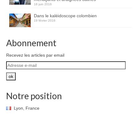
18 juin 2016
Dans le kaléidoscope colombien
19 février 2016
Abonnement
Recevez les articles par email
Adresse
e-
mail
ok
Notre position
Lyon, France