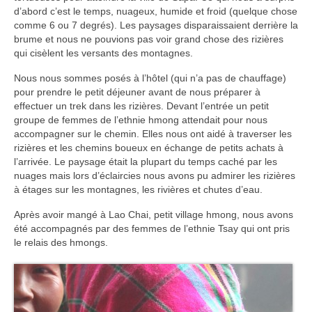
Turkmenistan
d’abord c’est le temps, nuageux, humide et froid (quelque chose
comme 6 ou 7 degrés). Les paysages disparaissaient derrière la
Iran
brume et nous ne pouvions pas voir grand chose des rizières
qui cisèlent les versants des montagnes.
Turquie
Nous nous sommes posés à l’hôtel (qui n’a pas de chauffage)
pour prendre le petit déjeuner avant de nous préparer à
Malte
effectuer un trek dans les rizières. Devant l’entrée un petit
groupe de femmes de l’ethnie hmong attendait pour nous
Préparatifs
accompagner sur le chemin. Elles nous ont aidé à traverser les
rizières et les chemins boueux en échange de petits achats à
Autres voyages
l’arrivée. Le paysage était la plupart du temps caché par les
nuages mais lors d’éclaircies nous avons pu admirer les rizières
Bolivie
à étages sur les montagnes, les rivières et chutes d’eau.
Cambodge
Après avoir mangé à Lao Chai, petit village hmong, nous avons
été accompagnés par des femmes de l’ethnie Tsay qui ont pris
Cap-vert
le relais des hmongs.
Costa-Rica
Guatemala