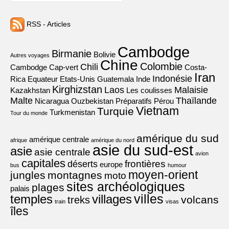
RSS - Articles
Cambodge
Birmanie
Bolivie
Autres voyages
Chine
Colombie
Chili
Cambodge
Cap-vert
Costa-
Iran
Indonésie
Rica
Equateur
Etats-Unis
Guatemala
Inde
Kirghizstan
Laos
Malaisie
Kazakhstan
Les coulisses
Malte
Thaïlande
Nicaragua
Ouzbekistan
Préparatifs
Pérou
Vietnam
Turquie
Turkmenistan
Tour du monde
amérique du sud
amérique centrale
afrique
amérique du nord
asie du sud-est
asie
asie centrale
avion
capitales
frontières
déserts
europe
bus
humour
moyen-orient
jungles
montagnes
moto
sites archéologiques
plages
palais
villes
villages
temples
volcans
treks
train
visas
îles