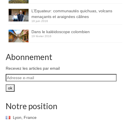
L’Equateur: communautés quichuas, volcans
menaçants et araignées câlines
18 juin 2016
Dans le kaléidoscope colombien
19 février 2016
Abonnement
Recevez les articles par email
Adresse
e-
mail
ok
Notre position
Lyon, France