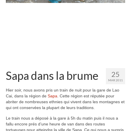
Etats-Unis
Indonésie
Malaisie
Thaïlande
Birmanie
Cambodge
Sapa dans la brume
25
Laos
MAR 2011
Chine
Hier soir, nous avons pris un train de nuit pour la gare de Lao
Cai, dans la région de
Sapa
. Cette région est réputée pour
Kazakhstan
abriter de nombreuses ethnies qui vivent dans les montagnes et
qui ont conservées la plupart de leurs traditions.
Kirghizstan
Le train nous a déposé à la gare à 5h du matin puis il nous a
Ouzbekistan
fallu encore prés d’une heure de van dans des routes
tortueuses pour atteindre la ville de Sapa. Ce qui nous a surpris