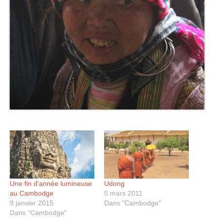
Une fin d’année lumineuse
Udong
au Cambodge
5 mars 2011
9 janvier 2015
Dans "Cambodge"
Dans "Cambodge"