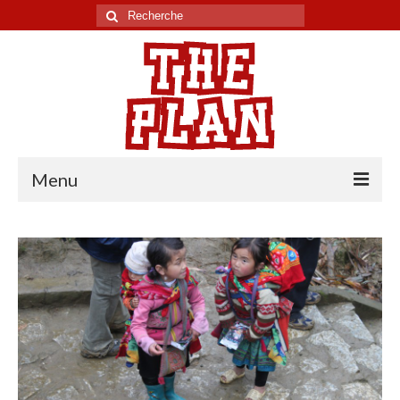
Rechercher
:
Menu
Tour du monde
Chili
Pérou
Equateur
Colombie