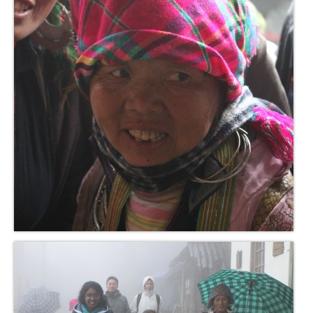
Inde
Nicaragua
Vietnam
Les coulisses
The Tour du monde
The Team
Contact
Blogs voyage