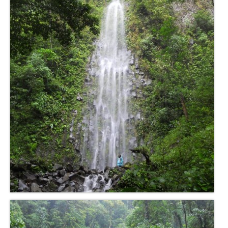
Inde
Nicaragua
Vietnam
Les coulisses
The Tour du monde
The Team
Contact
Blogs voyage