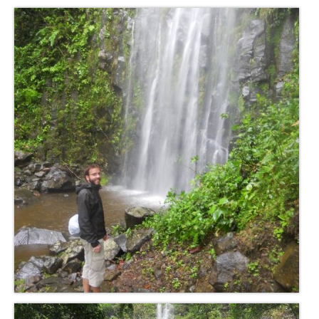
Turkmenistan
Iran
Turquie
Malte
Préparatifs
Autres voyages
Bolivie
Cambodge
Cap-vert
Costa-Rica
Guatemala