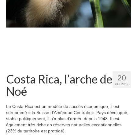
Etats-Unis
Indonésie
Malaisie
Thaïlande
Birmanie
Cambodge
Costa Rica, l’arche de
20
Laos
OCT 2012
Noé
Chine
Kazakhstan
Le Costa Rica est un modèle de succès économique, il est
surnommé « la Suisse d’Amérique Centrale ». Pays développé,
Kirghizstan
stable politiquement, il n’a plus d’armée depuis 1948. Il est
également très riche en réserves naturelles exceptionnelles
Ouzbekistan
(23% du territoire est protégé).