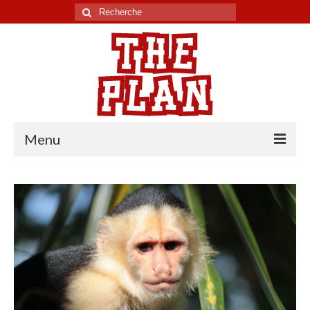
Rechercher
:
Menu
Tour du monde
Chili
Pérou
Equateur
Colombie