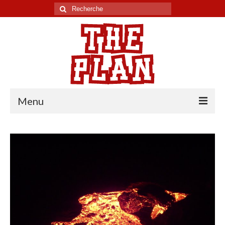
Rechercher
:
Menu
Tour du monde
Chili
Pérou
Equateur
Colombie