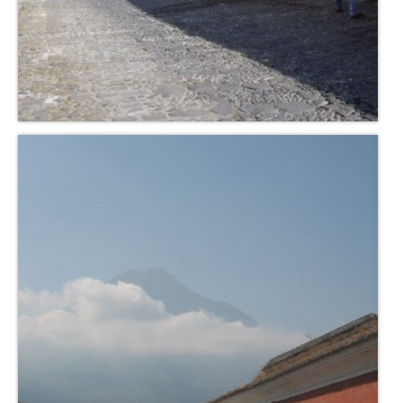
Inde
Nicaragua
Vietnam
Les coulisses
The Tour du monde
The Team
Contact
Blogs voyage