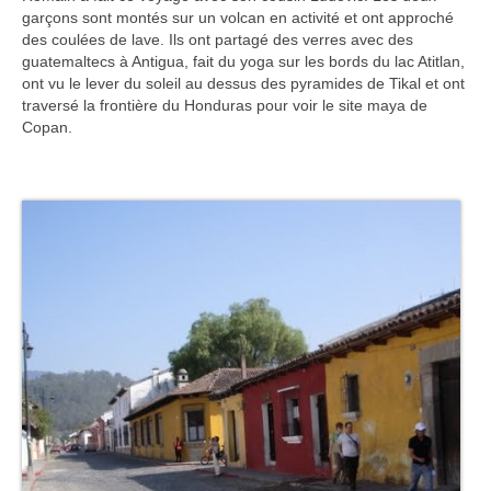
Turkmenistan
garçons sont montés sur un volcan en activité et ont approché
des coulées de lave. Ils ont partagé des verres avec des
Iran
guatemaltecs à Antigua, fait du yoga sur les bords du lac Atitlan,
ont vu le lever du soleil au dessus des pyramides de Tikal et ont
Turquie
traversé la frontière du Honduras pour voir le site maya de
Copan.
Malte
Préparatifs
Autres voyages
Bolivie
Cambodge
Cap-vert
Costa-Rica
Guatemala