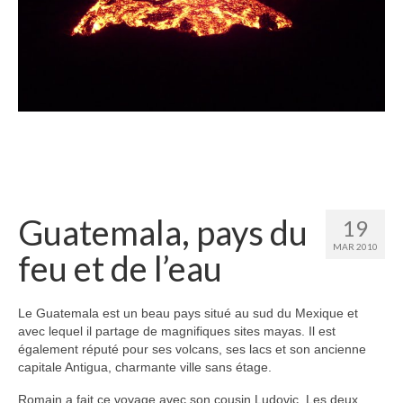
Etats-Unis
Indonésie
Malaisie
Thaïlande
Birmanie
Cambodge
Guatemala, pays du
19
Laos
MAR 2010
feu et de l’eau
Chine
Kazakhstan
Le Guatemala est un beau pays situé au sud du Mexique et
avec lequel il partage de magnifiques sites mayas. Il est
Kirghizstan
également réputé pour ses volcans, ses lacs et son ancienne
capitale Antigua, charmante ville sans étage.
Ouzbekistan
Romain a fait ce voyage avec son cousin Ludovic. Les deux