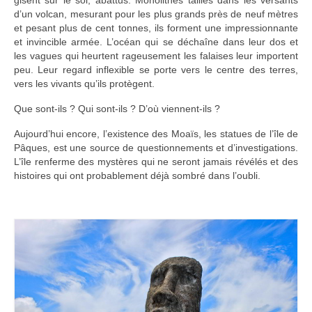
gisent sur le sol, abattus. Monolithes taillés dans les versants
Turkmenistan
d’un volcan, mesurant pour les plus grands près de neuf mètres
et pesant plus de cent tonnes, ils forment une impressionnante
Iran
et invincible armée. L’océan qui se déchaîne dans leur dos et
les vagues qui heurtent rageusement les falaises leur importent
Turquie
peu. Leur regard inflexible se porte vers le centre des terres,
vers les vivants qu’ils protègent.
Malte
Que sont-ils ? Qui sont-ils ? D’où viennent-ils ?
Préparatifs
Aujourd’hui encore, l’existence des Moaïs, les statues de l’île de
Pâques, est une source de questionnements et d’investigations.
Autres voyages
L’île renferme des mystères qui ne seront jamais révélés et des
histoires qui ont probablement déjà sombré dans l’oubli.
Bolivie
Cambodge
Cap-vert
Costa-Rica
Guatemala