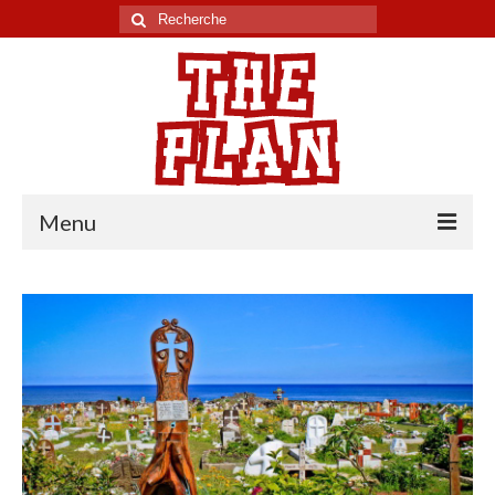
Rechercher
:
Menu
Tour du monde
Chili
Pérou
Equateur
Colombie