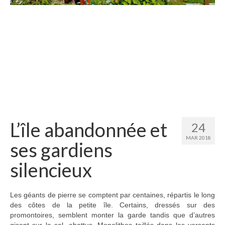
Etats-Unis
Indonésie
Malaisie
Thaïlande
Birmanie
Cambodge
L’île abandonnée et
24
Laos
MAR 2018
ses gardiens
Chine
silencieux
Kazakhstan
Kirghizstan
Les géants de pierre se comptent par centaines, répartis le long
des côtes de la petite île. Certains, dressés sur des
Ouzbekistan
promontoires, semblent monter la garde tandis que d’autres