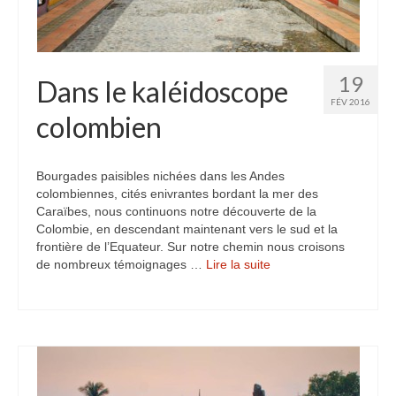
Inde
Nicaragua
19
Dans le kaléidoscope
Vietnam
FÉV 2016
colombien
Les coulisses
The Tour du monde
Bourgades paisibles nichées dans les Andes
colombiennes, cités enivrantes bordant la mer des
The Team
Caraïbes, nous continuons notre découverte de la
Colombie, en descendant maintenant vers le sud et la
Contact
frontière de l’Equateur. Sur notre chemin nous croisons
de nombreux témoignages …
Lire la suite­­
Blogs voyage