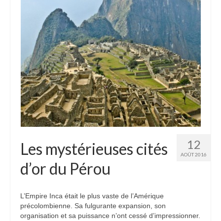
Etats-Unis
Indonésie
Malaisie
Thaïlande
Birmanie
Cambodge
Laos
12
Les mystérieuses cités
Chine
AOÛT 2016
d’or du Pérou
Kazakhstan
Kirghizstan
L’Empire Inca était le plus vaste de l’Amérique
précolombienne. Sa fulgurante expansion, son
Ouzbekistan
organisation et sa puissance n’ont cessé d’impressionner.