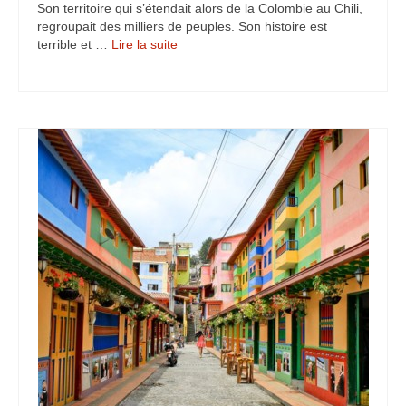
Son territoire qui s’étendait alors de la Colombie au Chili,
Turkmenistan
regroupait des milliers de peuples. Son histoire est
terrible et …
Lire la suite­­
Iran
Turquie
Malte
Préparatifs
Autres voyages
Bolivie
Cambodge
Cap-vert
Costa-Rica
Guatemala