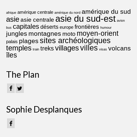
amérique du sud
amérique centrale
afrique
amérique du nord
asie du sud-est
asie
asie centrale
avion
capitales
frontières
déserts
europe
bus
humour
moyen-orient
jungles
montagnes
moto
sites archéologiques
plages
palais
villes
villages
temples
volcans
treks
train
visas
îles
The Plan
Sophie Desplanques