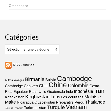
Greenpeace
Catégories
Catégories
RSS - Articles
Cambodge
Birmanie
Bolivie
Autres voyages
Chine
Colombie
Chili
Cambodge
Cap-vert
Costa-
Iran
Indonésie
Rica
Equateur
Etats-Unis
Guatemala
Inde
Kirghizstan
Laos
Malaisie
Kazakhstan
Les coulisses
Malte
Thaïlande
Nicaragua
Ouzbekistan
Préparatifs
Pérou
Vietnam
Turquie
Turkmenistan
Tour du monde