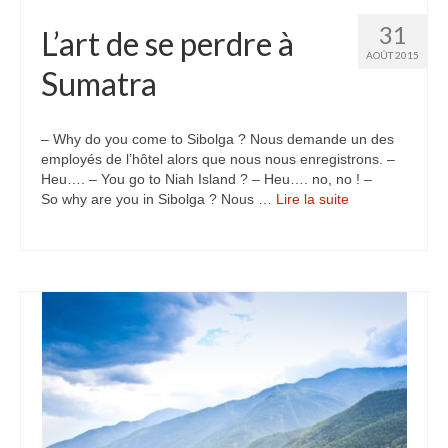
Inde
31
L’art de se perdre à
AOÛT 2015
Nicaragua
Sumatra
Vietnam
– Why do you come to Sibolga ? Nous demande un des
Les coulisses
employés de l’hôtel alors que nous nous enregistrons. –
Heu…. – You go to Niah Island ? – Heu…. no, no ! –
The Tour du monde
So why are you in Sibolga ? Nous …
Lire la suite­­
The Team
Contact
Blogs voyage