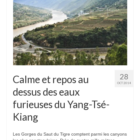
28
Calme et repos au
OCT 2014
dessus des eaux
furieuses du Yang-Tsé-
Kiang
Les Gorges du Saut du Tigre comptent parmi les canyons