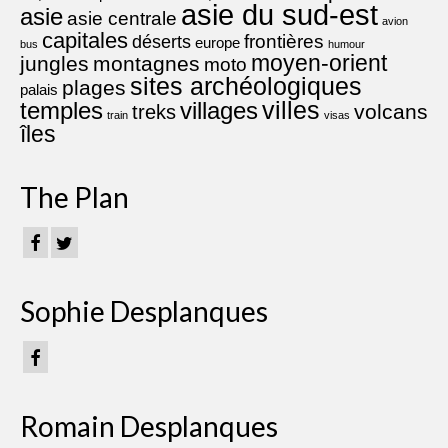
asie du sud-est
asie
asie centrale
avion
capitales
frontières
déserts
europe
bus
humour
moyen-orient
jungles
montagnes
moto
sites archéologiques
plages
palais
villes
villages
temples
volcans
treks
train
visas
îles
The Plan
Sophie Desplanques
Romain Desplanques