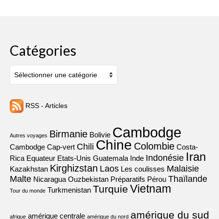
Catégories
Catégories
RSS - Articles
Cambodge
Birmanie
Bolivie
Autres voyages
Chine
Colombie
Chili
Cambodge
Cap-vert
Costa-
Iran
Indonésie
Rica
Equateur
Etats-Unis
Guatemala
Inde
Kirghizstan
Laos
Malaisie
Kazakhstan
Les coulisses
Malte
Thaïlande
Nicaragua
Ouzbekistan
Préparatifs
Pérou
Vietnam
Turquie
Turkmenistan
Tour du monde
amérique du sud
amérique centrale
afrique
amérique du nord