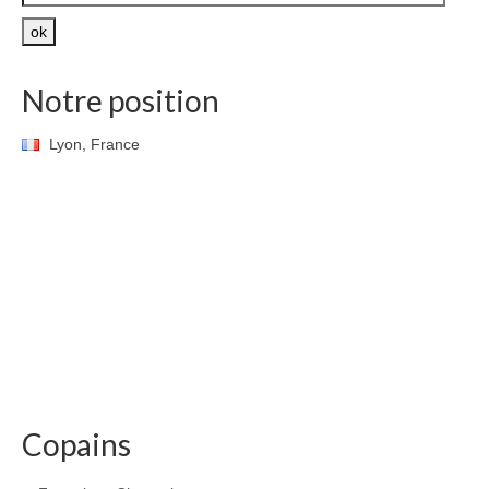
e-
mail
ok
Notre position
Lyon, France
Copains