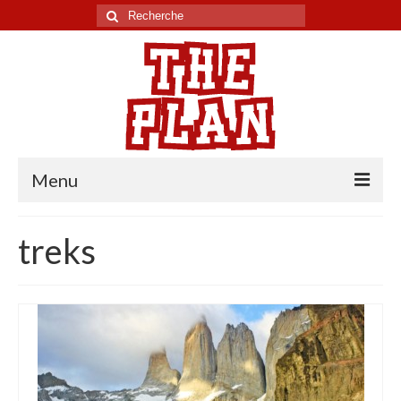
Rechercher
:
Menu
Tour du monde
treks
Chili
Pérou
Equateur
Colombie