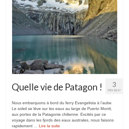
Etats-Unis
Indonésie
Malaisie
Thaïlande
Birmanie
Cambodge
Laos
3
Quelle vie de Patagon !
Chine
FÉV 2017
Kazakhstan
Nous embarquons à bord du ferry Evangelista à l’aube.
Le soleil se lève sur les eaux au large de Puerto Montt,
Kirghizstan
aux portes de la Patagonie chilienne. Excités par ce
voyage dans les fjords des eaux australes, nous faisons
Ouzbekistan
rapidement …
Lire la suite­­