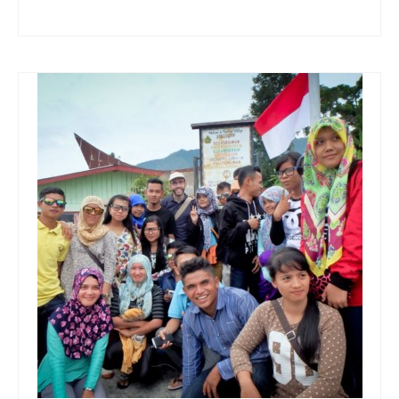
Turkmenistan
Iran
Turquie
Malte
Préparatifs
Autres voyages
Bolivie
Cambodge
Cap-vert
Costa-Rica
Guatemala