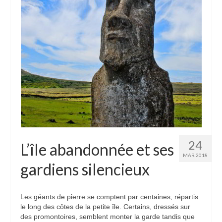
Etats-Unis
Indonésie
Malaisie
Thaïlande
Birmanie
Cambodge
Laos
24
L’île abandonnée et ses
Chine
MAR 2018
gardiens silencieux
Kazakhstan
Kirghizstan
Les géants de pierre se comptent par centaines, répartis
le long des côtes de la petite île. Certains, dressés sur
Ouzbekistan
des promontoires, semblent monter la garde tandis que