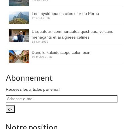
Les mystérieuses cités d’or du Pérou
12 août 2016
L’Equateur: communautés quichuas, volcans
menaçants et araignées câlines
18 juin 2016
Dans le kaléidoscope colombien
19 février 2016
Abonnement
Recevez les articles par email
Adresse
e-
mail
ok
Notre position