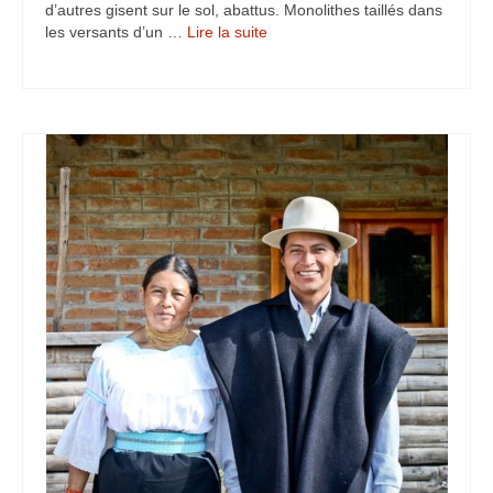
d’autres gisent sur le sol, abattus. Monolithes taillés dans
Turkmenistan
les versants d’un …
Lire la suite­­
Iran
Turquie
Malte
Préparatifs
Autres voyages
Bolivie
Cambodge
Cap-vert
Costa-Rica
Guatemala