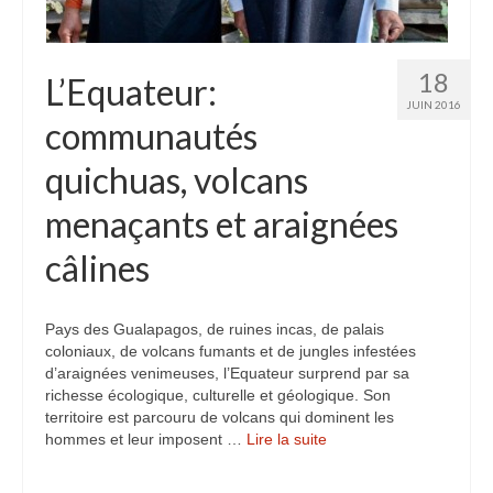
Inde
Nicaragua
18
L’Equateur:
JUIN 2016
Vietnam
communautés
Les coulisses
quichuas, volcans
The Tour du monde
menaçants et araignées
The Team
câlines
Contact
Pays des Gualapagos, de ruines incas, de palais
Blogs voyage
coloniaux, de volcans fumants et de jungles infestées
d’araignées venimeuses, l’Equateur surprend par sa
richesse écologique, culturelle et géologique. Son
territoire est parcouru de volcans qui dominent les
hommes et leur imposent …
Lire la suite­­