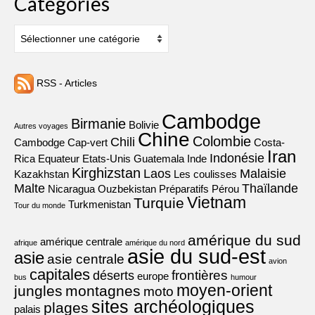
Catégories
Catégories
RSS - Articles
Cambodge
Birmanie
Bolivie
Autres voyages
Chine
Colombie
Chili
Cambodge
Cap-vert
Costa-
Iran
Indonésie
Rica
Equateur
Etats-Unis
Guatemala
Inde
Kirghizstan
Laos
Malaisie
Kazakhstan
Les coulisses
Malte
Thaïlande
Nicaragua
Ouzbekistan
Préparatifs
Pérou
Vietnam
Turquie
Turkmenistan
Tour du monde
amérique du sud
amérique centrale
afrique
amérique du nord
asie du sud-est
asie
asie centrale
avion
capitales
frontières
déserts
europe
bus
humour
moyen-orient
jungles
montagnes
moto
sites archéologiques
plages
palais