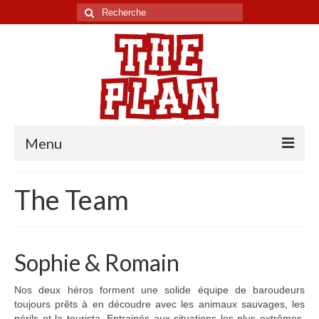
Rechercher
:
Menu
Tour du monde
The Team
Chili
Pérou
Sophie & Romain
Equateur
Nos deux héros forment une solide équipe de baroudeurs
Colombie
toujours prêts à en découdre avec les animaux sauvages, les
périls et la tourista. Entrainés aux situations les plus extrêmes,