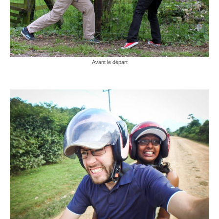
Turkmenistan
Iran
Turquie
Avant le départ
Malte
Préparatifs
Autres voyages
Bolivie
Cambodge
Cap-vert
Costa-Rica
Guatemala