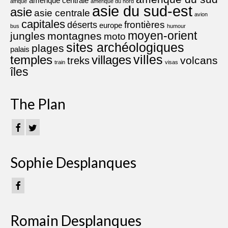
amérique centrale
afrique
amérique du nord
asie du sud-est
asie
asie centrale
avion
capitales
frontières
déserts
europe
bus
humour
moyen-orient
jungles
montagnes
moto
sites archéologiques
plages
palais
villes
villages
temples
volcans
treks
train
visas
îles
The Plan
Sophie Desplanques
Romain Desplanques