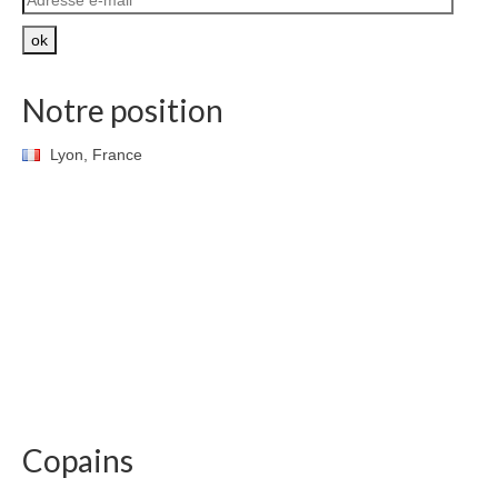
e-
mail
ok
Notre position
Lyon, France
Copains