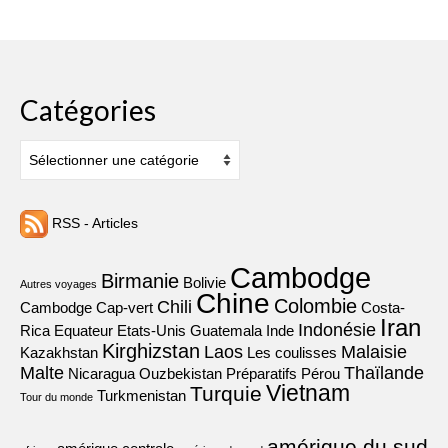
Catégories
Catégories
RSS - Articles
Cambodge
Birmanie
Bolivie
Autres voyages
Chine
Colombie
Chili
Cambodge
Cap-vert
Costa-
Iran
Indonésie
Rica
Equateur
Etats-Unis
Guatemala
Inde
Kirghizstan
Laos
Malaisie
Kazakhstan
Les coulisses
Malte
Thaïlande
Nicaragua
Ouzbekistan
Préparatifs
Pérou
Vietnam
Turquie
Turkmenistan
Tour du monde
amérique du sud