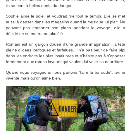
Etats-Unis
ils se rient à belles dents du danger.
Indonésie
Sophie aime le soleil et voudrait rire tout le temps. Elle se met
aussi à danser dans les magasins quand la musique lui plait. Ne
Malaisie
pouvant pas emporter son piano pendant le voyage, elle a
décidé de se mettre au ukulélé.
Thaïlande
Romain est un garçon douée d’une grande imagination, la tête
pleine d’idées loufoques et farfelues. Il n’a pas peur de faire pipi
Birmanie
dans les endroits les plus insalubres et n’hésite pas à s’opposer
fermement aux ratons laveurs qui veulent lui voler sa nourriture.
Cambodge
Quand nous voyageons nous partons “faire la baroude”, terme
Laos
inventé mais qu’on aime bien.
Chine
Kazakhstan
Kirghizstan
Ouzbekistan