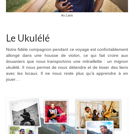
Inde
Au Laos
Nicaragua
Vietnam
Le Ukulélé
Les coulisses
Notre fidèle compagnon pendant ce voyage est confortablement
The Tour du monde
allongé dans une housse de violon, ce qui fait croire aux
douaniers que nous transportons une mitraillette : un mignon
The Team
ukulélé. Il nous permet de nous détendre et de tisser des liens
avec les locaux. Il ne nous reste plus qu’à apprendre à en
Contact
jouer…
Blogs voyage