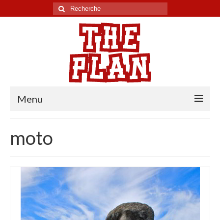
Rechercher
:
Menu
Tour du monde
moto
Chili
Pérou
Equateur
Colombie