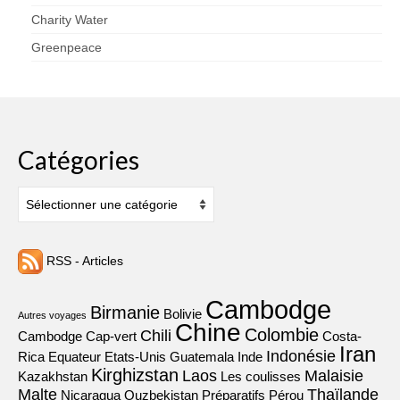
Charity Water
Greenpeace
Catégories
Catégories
RSS - Articles
Cambodge
Birmanie
Bolivie
Autres voyages
Chine
Colombie
Chili
Cambodge
Cap-vert
Costa-
Iran
Indonésie
Rica
Equateur
Etats-Unis
Guatemala
Inde
Kirghizstan
Laos
Malaisie
Kazakhstan
Les coulisses
Malte
Thaïlande
Nicaragua
Ouzbekistan
Préparatifs
Pérou