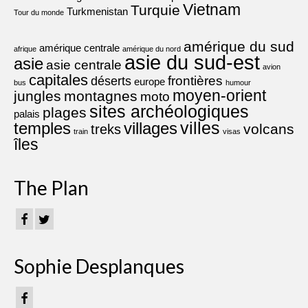
Vietnam
Turquie
Turkmenistan
Tour du monde
amérique du sud
amérique centrale
afrique
amérique du nord
asie du sud-est
asie
asie centrale
avion
capitales
frontières
déserts
europe
bus
humour
moyen-orient
jungles
montagnes
moto
sites archéologiques
plages
palais
villes
villages
temples
volcans
treks
train
visas
îles
The Plan
Sophie Desplanques