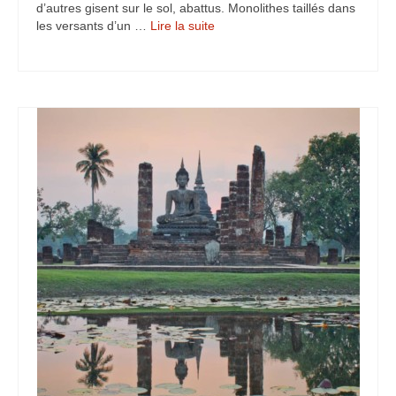
d’autres gisent sur le sol, abattus. Monolithes taillés dans
Turkmenistan
les versants d’un …
Lire la suite­­
Iran
Turquie
Malte
Préparatifs
Autres voyages
Bolivie
Cambodge
Cap-vert
Costa-Rica
Guatemala