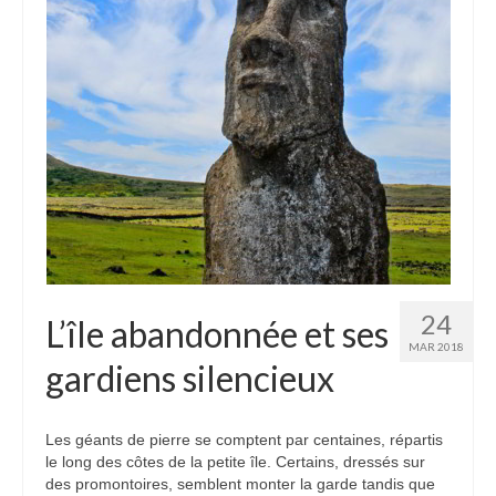
Etats-Unis
Indonésie
Malaisie
Thaïlande
Birmanie
Cambodge
Laos
24
L’île abandonnée et ses
Chine
MAR 2018
gardiens silencieux
Kazakhstan
Kirghizstan
Les géants de pierre se comptent par centaines, répartis
le long des côtes de la petite île. Certains, dressés sur
Ouzbekistan
des promontoires, semblent monter la garde tandis que