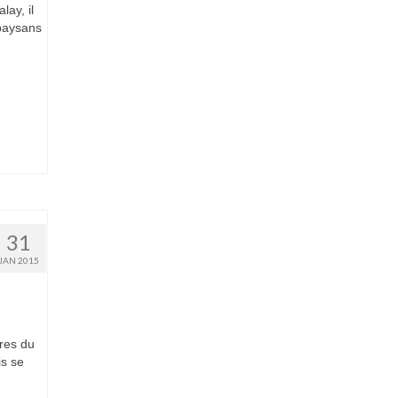
lay, il
 paysans
31
JAN 2015
ères du
is se