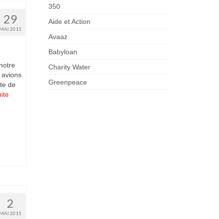
350
29
Aide et Action
MAI 2015
Avaaz
Babyloan
notre
Charity Water
 avions
Greenpeace
te de
te­­
2
MAI 2015