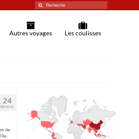
Rechercher
:
Autres voyages
Les coulisses
24
SEP 2015
ées de
’île,