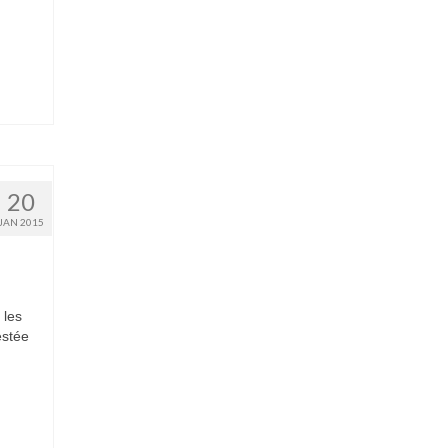
20
JAN 2015
 les
estée