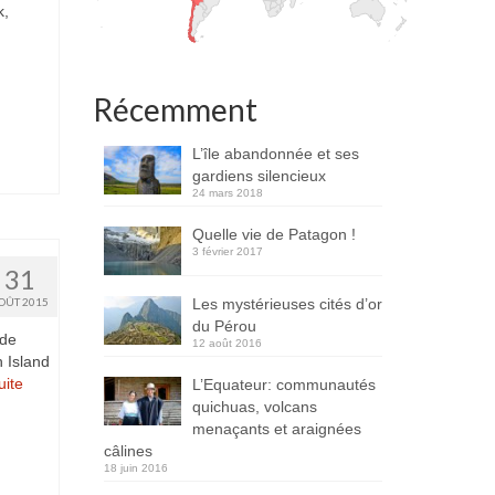
k,
Récemment
L’île abandonnée et ses
gardiens silencieux
24 mars 2018
Quelle vie de Patagon !
3 février 2017
31
Les mystérieuses cités d’or
OÛT 2015
du Pérou
 de
12 août 2016
 Island
ite­­
L’Equateur: communautés
quichuas, volcans
menaçants et araignées
câlines
18 juin 2016