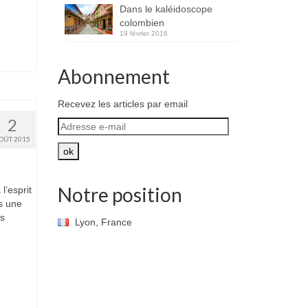
Dans le kaléidoscope
colombien
19 février 2016
Abonnement
Recevez les articles par email
2
Adresse
e-
OÛT 2015
mail
ok
Notre position
l’esprit
ys une
es
Lyon, France