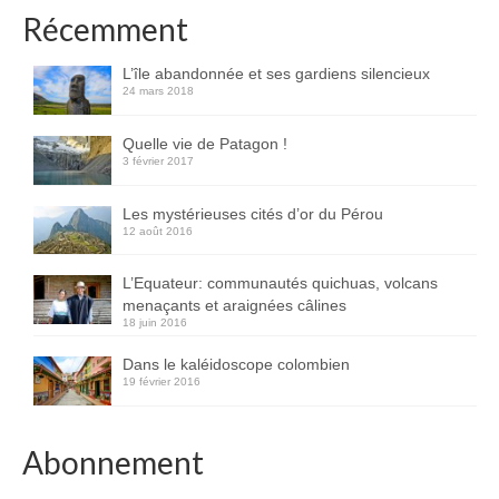
Inde
Récemment
Nicaragua
L’île abandonnée et ses gardiens silencieux
24 mars 2018
Vietnam
Quelle vie de Patagon !
Les coulisses
3 février 2017
The Tour du monde
Les mystérieuses cités d’or du Pérou
12 août 2016
The Team
L’Equateur: communautés quichuas, volcans
Contact
menaçants et araignées câlines
18 juin 2016
Blogs voyage
Dans le kaléidoscope colombien
19 février 2016
Abonnement