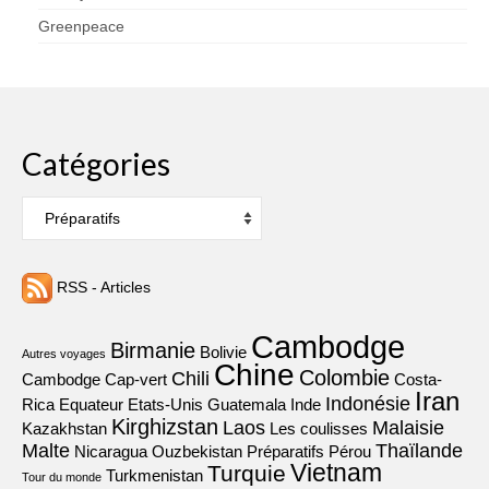
Greenpeace
Catégories
Catégories
RSS - Articles
Cambodge
Birmanie
Bolivie
Autres voyages
Chine
Colombie
Chili
Cambodge
Cap-vert
Costa-
Iran
Indonésie
Rica
Equateur
Etats-Unis
Guatemala
Inde
Kirghizstan
Laos
Malaisie
Kazakhstan
Les coulisses
Malte
Thaïlande
Nicaragua
Ouzbekistan
Préparatifs
Pérou
Vietnam
Turquie
Turkmenistan
Tour du monde