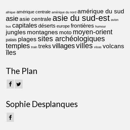
amérique du sud
amérique centrale
afrique
amérique du nord
asie du sud-est
asie
asie centrale
avion
capitales
frontières
déserts
europe
bus
humour
moyen-orient
jungles
montagnes
moto
sites archéologiques
plages
palais
villes
villages
temples
volcans
treks
train
visas
îles
The Plan
Sophie Desplanques