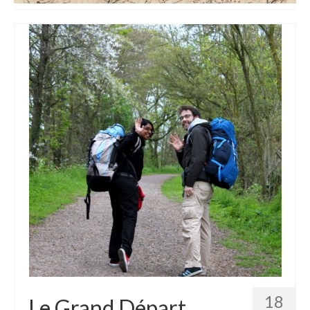
Etats-Unis
Indonésie
Malaisie
Thaïlande
Birmanie
Cambodge
Laos
Chine
Kazakhstan
Kirghizstan
Ouzbekistan
18
Le Grand Départ