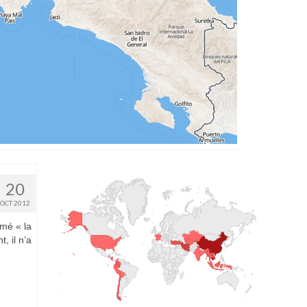
20
OCT 2012
mé « la
, il n’a