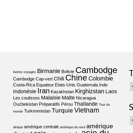
Cambodge
Birmanie
T
Bolivie
Autres voyages
Chine
Colombie
Chili
Cambodge
Cap-vert
Costa-Rica
Equateur
Etats-Unis
Guatemala
Inde
Iran
Kirghizstan
Indonésie
Laos
Kazakhstan
Malaisie
Malte
Les coulisses
Nicaragua
Thaïlande
Ouzbekistan
Préparatifs
Pérou
S
Tour du
Vietnam
Turquie
Turkmenistan
monde
amérique
amérique centrale
afrique
amérique du nord
asie du