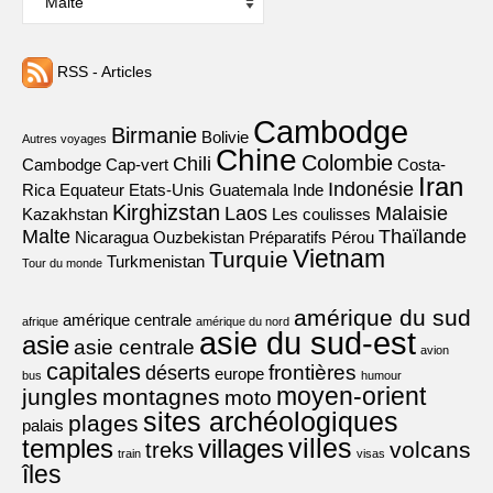
RSS - Articles
Cambodge
Birmanie
Bolivie
Autres voyages
Chine
Colombie
Chili
Cambodge
Cap-vert
Costa-
Iran
Indonésie
Rica
Equateur
Etats-Unis
Guatemala
Inde
Kirghizstan
Laos
Malaisie
Kazakhstan
Les coulisses
Malte
Thaïlande
Nicaragua
Ouzbekistan
Préparatifs
Pérou
Vietnam
Turquie
Turkmenistan
Tour du monde
amérique du sud
amérique centrale
afrique
amérique du nord
asie du sud-est
asie
asie centrale
avion
capitales
frontières
déserts
europe
bus
humour
moyen-orient
jungles
montagnes
moto
sites archéologiques
plages
palais
villes
villages
temples
volcans
treks
train
visas
îles