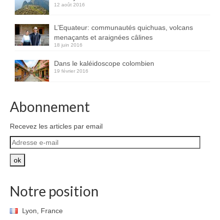
12 août 2016
L’Equateur: communautés quichuas, volcans
menaçants et araignées câlines
18 juin 2016
Dans le kaléidoscope colombien
19 février 2016
Abonnement
Recevez les articles par email
Adresse
e-
mail
ok
Notre position
Lyon, France