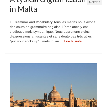
MAI 2014
Turkmenistan
in Malta
Iran
1. Grammar and Vocabulary Tous les matins nous avons
Turquie
des cours de grammaire anglaise. L’ambiance y est
studieuse mais sympathique. Nous apprenons pleins
Malte
d’expressions amusantes et sans doute pas très utiles :
“pull your socks up” : mets toi au …
Lire la suite­­
Préparatifs
Autres voyages
Bolivie
Cambodge
Cap-vert
Costa-Rica
Guatemala