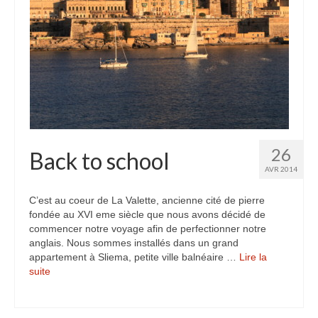
Inde
Nicaragua
Vietnam
Les coulisses
The Tour du monde
26
Back to school
The Team
AVR 2014
Contact
C’est au coeur de La Valette, ancienne cité de pierre
fondée au XVI eme siècle que nous avons décidé de
Blogs voyage
commencer notre voyage afin de perfectionner notre
anglais. Nous sommes installés dans un grand
appartement à Sliema, petite ville balnéaire …
Lire la
suite­­