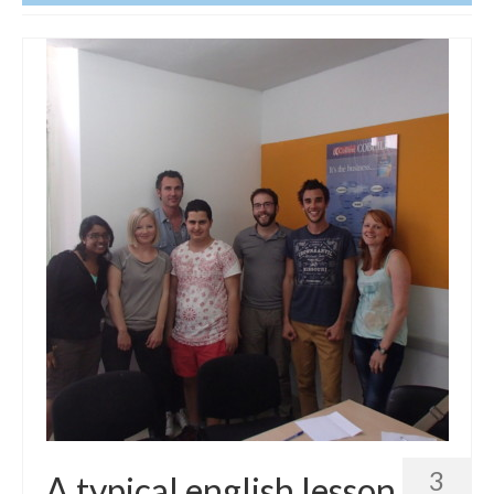
Etats-Unis
Indonésie
Malaisie
Thaïlande
Birmanie
Cambodge
Laos
Chine
Kazakhstan
Kirghizstan
Ouzbekistan
3
A typical english lesson