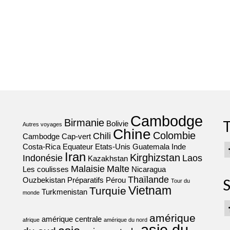
Cambodge
Birmanie
T
Bolivie
Autres voyages
Chine
Colombie
Chili
Cambodge
Cap-vert
Costa-Rica
Equateur
Etats-Unis
Guatemala
Inde
Iran
Kirghizstan
Indonésie
Laos
Kazakhstan
Malaisie
Malte
Les coulisses
Nicaragua
Thaïlande
Ouzbekistan
Préparatifs
Pérou
S
Tour du
Vietnam
Turquie
Turkmenistan
monde
amérique
amérique centrale
afrique
amérique du nord
asie du