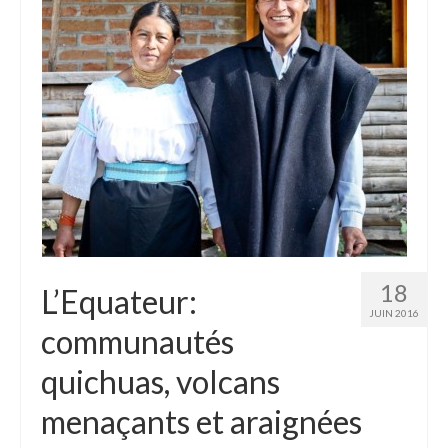
Etats-Unis
Indonésie
Malaisie
Thaïlande
Birmanie
Cambodge
Laos
18
L’Equateur:
Chine
JUIN 2016
communautés
Kazakhstan
quichuas, volcans
Kirghizstan
menaçants et araignées
Ouzbekistan