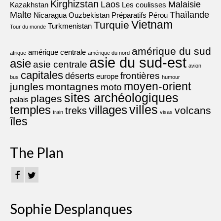
Kirghizstan
Laos
Malaisie
Kazakhstan
Les coulisses
Malte
Thaïlande
Nicaragua
Ouzbekistan
Préparatifs
Pérou
Vietnam
Turquie
Turkmenistan
Tour du monde
amérique du sud
amérique centrale
afrique
amérique du nord
asie du sud-est
asie
asie centrale
avion
capitales
frontières
déserts
europe
bus
humour
moyen-orient
jungles
montagnes
moto
sites archéologiques
plages
palais
villes
villages
temples
volcans
treks
train
visas
îles
The Plan
Sophie Desplanques