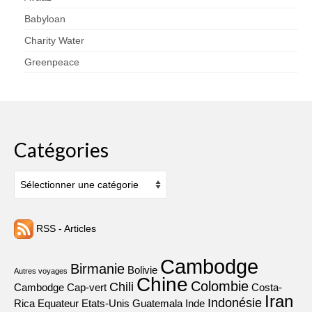
Babyloan
Charity Water
Greenpeace
Catégories
Catégories
RSS - Articles
Cambodge
Birmanie
Bolivie
Autres voyages
Chine
Colombie
Chili
Cambodge
Cap-vert
Costa-
Iran
Indonésie
Rica
Equateur
Etats-Unis
Guatemala
Inde