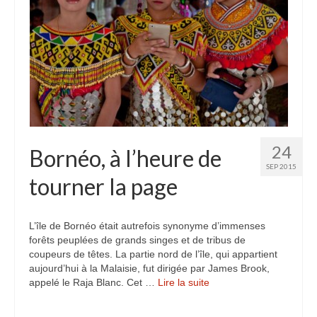
Inde
Nicaragua
Vietnam
Les coulisses
The Tour du monde
24
Bornéo, à l’heure de
The Team
SEP 2015
tourner la page
Contact
Blogs voyage
L’île de Bornéo était autrefois synonyme d’immenses
forêts peuplées de grands singes et de tribus de
coupeurs de têtes. La partie nord de l’île, qui appartient
aujourd’hui à la Malaisie, fut dirigée par James Brook,
appelé le Raja Blanc. Cet …
Lire la suite­­