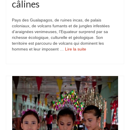
câlines
Turkmenistan
Iran
Pays des Gualapagos, de ruines incas, de palais
coloniaux, de volcans fumants et de jungles infestées
Turquie
d’araignées venimeuses, l’Equateur surprend par sa
richesse écologique, culturelle et géologique. Son
Malte
territoire est parcouru de volcans qui dominent les
hommes et leur imposent …
Lire la suite­­
Préparatifs
Autres voyages
Bolivie
Cambodge
Cap-vert
Costa-Rica
Guatemala