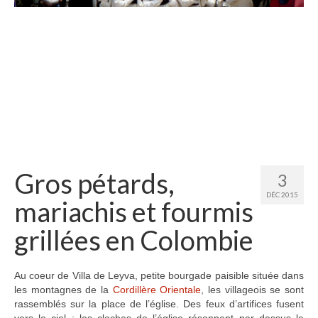
Etats-Unis
Indonésie
Malaisie
Thaïlande
Birmanie
Cambodge
Gros pétards,
3
Laos
DÉC 2015
mariachis et fourmis
Chine
grillées en Colombie
Kazakhstan
Kirghizstan
Au coeur de Villa de Leyva, petite bourgade paisible située dans
les montagnes de la
Cordillère Orientale
, les villageois se sont
Ouzbekistan
rassemblés sur la place de l’église. Des feux d’artifices fusent