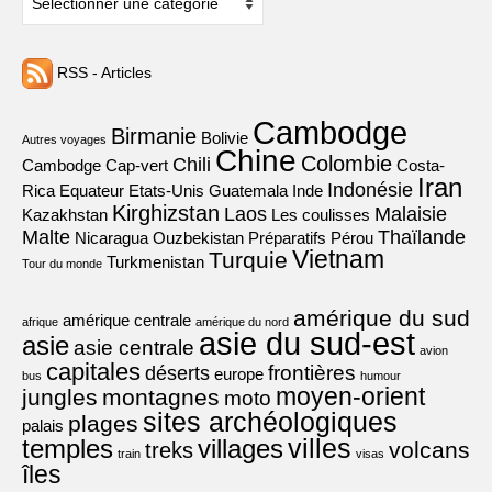
RSS - Articles
Cambodge
Birmanie
Bolivie
Autres voyages
Chine
Colombie
Chili
Cambodge
Cap-vert
Costa-
Iran
Indonésie
Rica
Equateur
Etats-Unis
Guatemala
Inde
Kirghizstan
Laos
Malaisie
Kazakhstan
Les coulisses
Malte
Thaïlande
Nicaragua
Ouzbekistan
Préparatifs
Pérou
Vietnam
Turquie
Turkmenistan
Tour du monde
amérique du sud
amérique centrale
afrique
amérique du nord
asie du sud-est
asie
asie centrale
avion
capitales
frontières
déserts
europe
bus
humour
moyen-orient
jungles
montagnes
moto
sites archéologiques
plages
palais
villes
villages
temples
volcans
treks
train
visas
îles