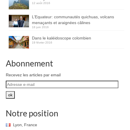
12 août 2016
L’Equateur: communautés quichuas, volcans
menaçants et araignées câlines
18 juin 2016
Dans le kaléidoscope colombien
19 février 2016
Abonnement
Recevez les articles par email
Adresse
e-
mail
ok
Notre position
Lyon, France