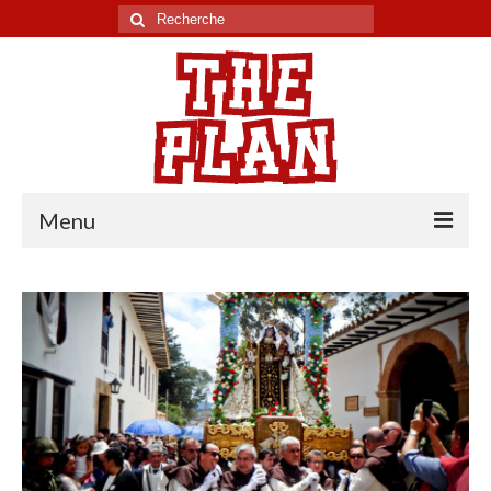
Rechercher
:
Menu
Tour du monde
Chili
Pérou
Equateur
Colombie