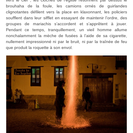
vers le ciel ; les cloches de l’église résonnent par dessus le
Turkmenistan
brouhaha de la foule, les camions ornés de guirlandes
clignotantes défilent vers la place en klaxonnant, les policiers
Iran
soufflent dans leur sifflet en essayant de maintenir l’ordre, des
groupes de mariachis s’accordent et s’apprêtent à jouer.
Turquie
Pendant ce temps, tranquillement, un vieil homme allume
nonchalamment la mèche de fusées à l’aide de sa cigarette,
Malte
nullement impressionné ni par le bruit, ni par la traînée de feu
que produit la roquette à son envol.
Préparatifs
Autres voyages
Bolivie
Cambodge
Cap-vert
Costa-Rica
Guatemala