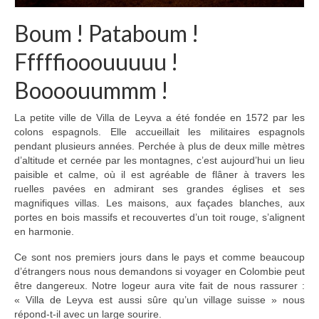
Inde
Boum ! Pataboum !
Nicaragua
Fffffiooouuuuu !
Vietnam
Boooouummm !
Les coulisses
La petite ville de Villa de Leyva a été fondée en 1572 par les
The Tour du monde
colons espagnols. Elle accueillait les militaires espagnols
pendant plusieurs années. Perchée à plus de deux mille mètres
The Team
d’altitude et cernée par les montagnes, c’est aujourd’hui un lieu
paisible et calme, où il est agréable de flâner à travers les
Contact
ruelles pavées en admirant ses grandes églises et ses
magnifiques villas. Les maisons, aux façades blanches, aux
portes en bois massifs et recouvertes d’un toit rouge, s’alignent
Blogs voyage
en harmonie.
Ce sont nos premiers jours dans le pays et comme beaucoup
d’étrangers nous nous demandons si voyager en Colombie peut
être dangereux. Notre logeur aura vite fait de nous rassurer :
« Villa de Leyva est aussi sûre qu’un village suisse » nous
répond-t-il avec un large sourire.