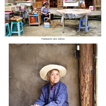
Habitants des tǔlóus