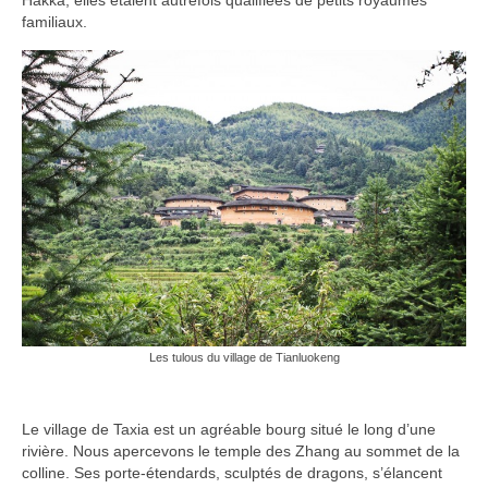
Hakka, elles étaient autrefois qualifiées de petits royaumes
Turkmenistan
familiaux.
Iran
Turquie
Malte
Préparatifs
Autres voyages
Bolivie
Cambodge
Les tulous du village de Tianluokeng
Cap-vert
Costa-Rica
Le village de Taxia est un agréable bourg situé le long d’une
rivière. Nous apercevons le temple des Zhang au sommet de la
Guatemala
colline. Ses porte-étendards, sculptés de dragons, s’élancent