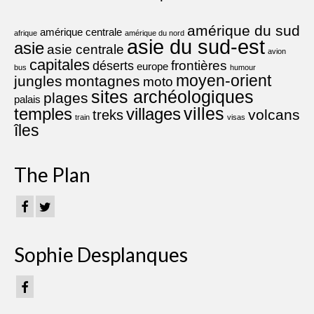
amérique du sud
amérique centrale
afrique
amérique du nord
asie du sud-est
asie
asie centrale
avion
capitales
frontières
déserts
europe
bus
humour
moyen-orient
jungles
montagnes
moto
sites archéologiques
plages
palais
villes
villages
temples
volcans
treks
train
visas
îles
The Plan
Sophie Desplanques