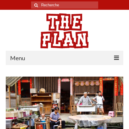
Rechercher
:
Menu
Tour du monde
Chili
Pérou
Equateur
Colombie