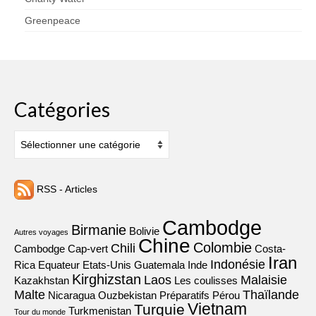
Greenpeace
Catégories
Catégories
RSS - Articles
Cambodge
Birmanie
Bolivie
Autres voyages
Chine
Colombie
Chili
Cambodge
Cap-vert
Costa-
Iran
Indonésie
Rica
Equateur
Etats-Unis
Guatemala
Inde
Kirghizstan
Laos
Malaisie
Kazakhstan
Les coulisses
Malte
Thaïlande
Nicaragua
Ouzbekistan
Préparatifs
Pérou
Vietnam
Turquie
Turkmenistan
Tour du monde