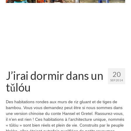
Etats-Unis
Indonésie
Malaisie
Thaïlande
Birmanie
Cambodge
J’irai dormir dans un
20
Laos
SEP 2014
tǔlóu
Chine
Kazakhstan
Des habitations rondes aux murs de riz gluant et de tiges de
bambou. Vous vous demandez peut être si nous sommes dans
Kirghizstan
une version chinoise du conte Hansel et Gretel. Rassurez-vous,
il n’en est rien ! Ces habitations à l’architecture unique, nommés
Ouzbekistan
« tǔlóu » sont bien réels et plein de vie. Construits par le peuple