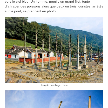
vers le ciel bleu. Un homme, muni d’un grand filet, tente
Inde
d’attraper des poissons alors que deux ou trois touristes, arrêtés
sur le pont, se prennent en photo.
Nicaragua
Vietnam
Les coulisses
The Tour du monde
The Team
Contact
Blogs voyage
Temple du village Taxia