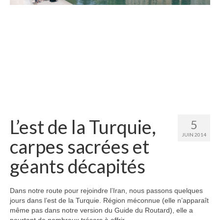
Etats-Unis
Indonésie
Malaisie
Thaïlande
Birmanie
Cambodge
L’est de la Turquie,
5
Laos
JUIN 2014
carpes sacrées et
Chine
géants décapités
Kazakhstan
Kirghizstan
Dans notre route pour rejoindre l’Iran, nous passons quelques
jours dans l’est de la Turquie. Région méconnue (elle n’apparaît
Ouzbekistan
même pas dans notre version du Guide du Routard), elle a