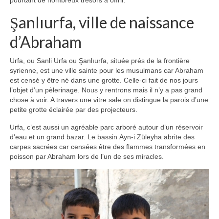
pourtant de nombreux trésors à offrir.
Turkmenistan
Şanlıurfa, ville de naissance
Iran
d’Abraham
Turquie
Urfa, ou Sanli Urfa ou Şanlıurfa, située prés de la frontière
Malte
syrienne, est une ville sainte pour les musulmans car Abraham
est censé y être né dans une grotte. Celle-ci fait de nos jours
Préparatifs
l’objet d’un pèlerinage. Nous y rentrons mais il n’y a pas grand
chose à voir. A travers une vitre sale on distingue la parois d’une
Autres voyages
petite grotte éclairée par des projecteurs.
Bolivie
Urfa, c’est aussi un agréable parc arboré autour d’un réservoir
d’eau et un grand bazar. Le bassin Ayn-i Züleyha abrite des
carpes sacrées car censées être des flammes transformées en
Cambodge
poisson par Abraham lors de l’un de ses miracles.
Cap-vert
Costa-Rica
Guatemala