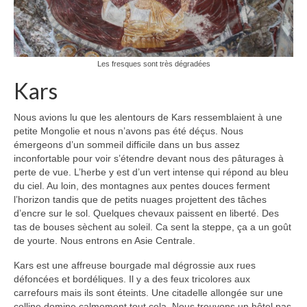
Les fresques sont très dégradées
Kars
Nous avions lu que les alentours de Kars ressemblaient à une
petite Mongolie et nous n’avons pas été déçus. Nous
émergeons d’un sommeil difficile dans un bus assez
inconfortable pour voir s’étendre devant nous des pâturages à
perte de vue. L’herbe y est d’un vert intense qui répond au bleu
du ciel. Au loin, des montagnes aux pentes douces ferment
l’horizon tandis que de petits nuages projettent des tâches
d’encre sur le sol. Quelques chevaux paissent en liberté. Des
tas de bouses sèchent au soleil. Ca sent la steppe, ça a un goût
de yourte. Nous entrons en Asie Centrale.
Kars est une affreuse bourgade mal dégrossie aux rues
défoncées et bordéliques. Il y a des feux tricolores aux
carrefours mais ils sont éteints. Une citadelle allongée sur une
colline domine calmement tout cela. Nous trouvons un hôtel pas