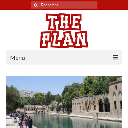
Rechercher
:
Menu
Tour du monde
Chili
Pérou
Equateur
Colombie